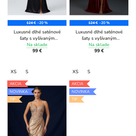
d
u
k
124 €
–20 %
124 €
–20 %
Luxusné dlhé saténové
Luxusné dlhé saténové
t
šaty s vyšívaným
šaty s vyšívaným
o
korzetom a flitrami
Na sklade
korzetom a flitrami
Na sklade
v
99 €
99 €
AN2630/6 black
AN2630/5 burgundy
XS
S
XS
S
AKCIA
AKCIA
NOVINKA
NOVINKA
TIP
TIP