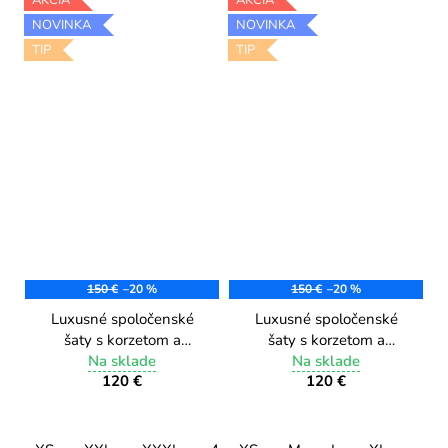
NOVINKA
NOVINKA
TIP
TIP
150 €
–20 %
150 €
–20 %
Luxusné spoločenské
Luxusné spoločenské
šaty s korzetom a
šaty s korzetom a
hladkou sukňou 9579/4
Na sklade
hladkou sukňou 9579/3
Na sklade
120 €
120 €
lemon yellow
blue royal