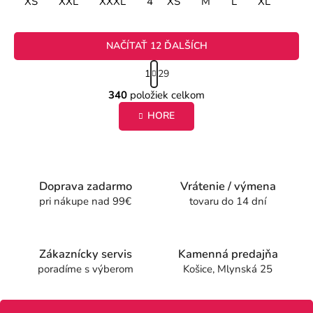
XS
XXL
XXXL
4XL
XS
M
L
XL
NAČÍTAŤ 12 ĎALŠÍCH
S
1
29
t
O
r
340
položiek celkom
v
á
HORE
l
n
k
á
o
d
v
a
a
c
n
Doprava zadarmo
Vrátenie / výmena
i
i
pri nákupe nad 99€
tovaru do 14 dní
e
e
p
r
Zákaznícky servis
Kamenná predajňa
v
poradíme s výberom
Košice, Mlynská 25
k
y
v
Z