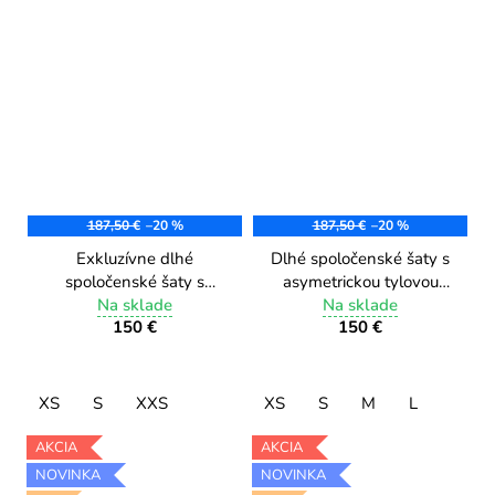
187,50 €
–20 %
187,50 €
–20 %
Exkluzívne dlhé
Dlhé spoločenské šaty s
spoločenské šaty s
asymetrickou tylovou
asymetrickou tylovou
Na sklade
sukňou 9581/3 blue
Na sklade
150 €
150 €
sukňou DF002/1 navy
royal
XS
S
XXS
XS
S
M
L
AKCIA
AKCIA
NOVINKA
NOVINKA