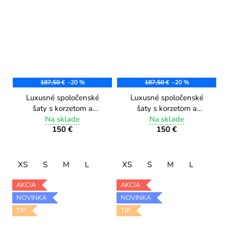
187,50 €
–20 %
187,50 €
–20 %
Luxusné spoločenské
Luxusné spoločenské
šaty s korzetom a
šaty s korzetom a
korálkami PA2501/2
Na sklade
korálkami PA2501/1
Na sklade
150 €
150 €
navy
red
XS
S
M
L
XS
S
M
L
AKCIA
AKCIA
NOVINKA
NOVINKA
TIP
TIP