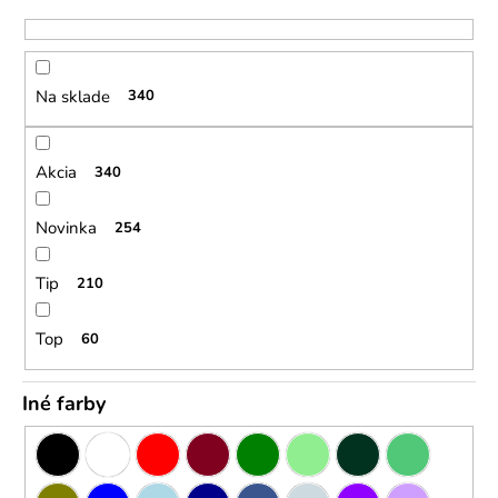
p
e
r
n
o
á
Na sklade
340
d
j
u
s
Akcia
340
k
ť
t
?
Novinka
254
o
v
Tip
210
Top
60
HĽADAŤ
Iné farby
O
d
p