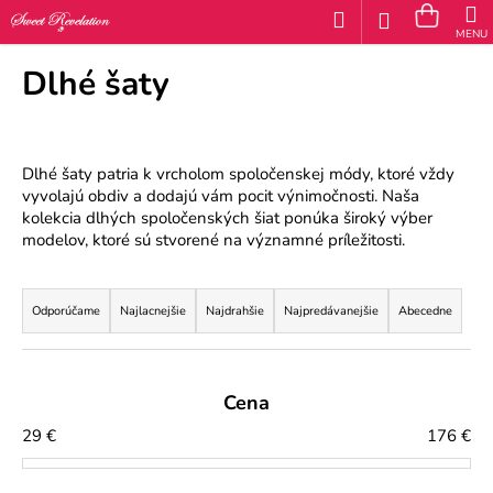
K
Prejsť
Hľadať
Náku
M
Prihláseni
na
o
obsah
Späť
Späť
košík
š
Dlhé šaty
í
Č
k
o
Dlhé šaty patria k vrcholom spoločenskej módy, ktoré vždy
p
vyvolajú obdiv a dodajú vám pocit výnimočnosti. Naša
o
kolekcia dlhých spoločenských šiat ponúka široký výber
modelov, ktoré sú stvorené na významné príležitosti.
t
R
r
a
Odporúčame
Najlacnejšie
Najdrahšie
Najpredávanejšie
Abecedne
e
d
b
e
u
Cena
n
j
29
€
176
€
i
e
e
t