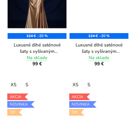
124 €
–20 %
124 €
–20 %
Luxusné dlhé saténové
Luxusné dlhé saténové
šaty s vyšívaným
šaty s vyšívaným
korzetom a flitrami
Na sklade
korzetom a flitrami
Na sklade
99 €
99 €
AN2630/4 coffee
AN2630/3 red
XS
S
XS
S
AKCIA
AKCIA
NOVINKA
NOVINKA
TIP
TIP