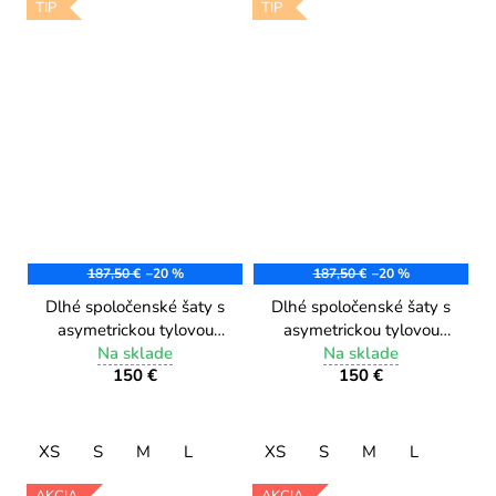
TIP
TIP
187,50 €
–20 %
187,50 €
–20 %
Dlhé spoločenské šaty s
Dlhé spoločenské šaty s
asymetrickou tylovou
asymetrickou tylovou
sukňou 9581/2 navy
Na sklade
sukňou 9581/1 emerald
Na sklade
150 €
150 €
green
XS
S
M
L
XS
S
M
L
AKCIA
AKCIA