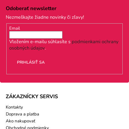
ý
á
p
Odoberať newsletter
p
i
Nezmeškajte žiadne novinky či zľavy!
s
ä
u
Email
t
i
Vložením e-mailu súhlasíte s
podmienkami ochrany
osobných údajov
.
e
PRIHLÁSIŤ SA
ZÁKAZNÍCKY SERVIS
Kontakty
Doprava a platba
Ako nakupovať
Obchodné podmienky