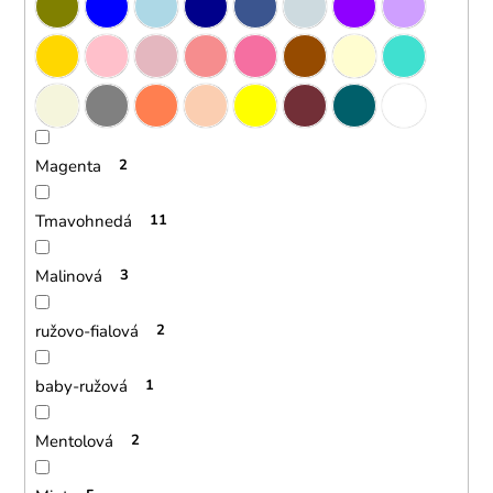
o
r
ú
č
a
m
e
Magenta
2
Tmavohnedá
11
Malinová
3
ružovo-fialová
2
baby-ružová
1
Mentolová
2