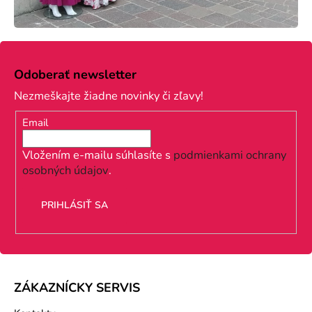
Z
á
Odoberať newsletter
p
Nezmeškajte žiadne novinky či zľavy!
ä
Email
t
i
Vložením e-mailu súhlasíte s
podmienkami ochrany
osobných údajov
.
e
PRIHLÁSIŤ SA
ZÁKAZNÍCKY SERVIS