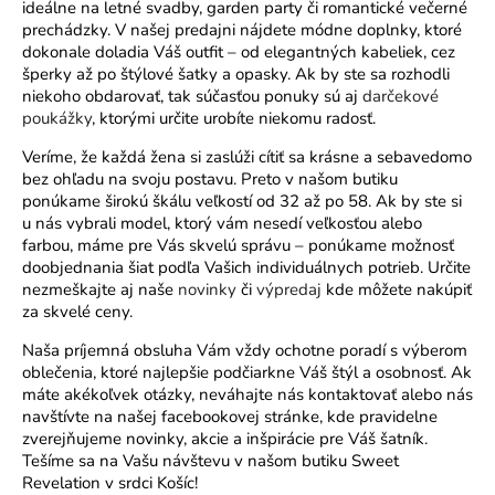
ideálne na letné svadby, garden party či romantické večerné
prechádzky. V našej predajni nájdete módne doplnky, ktoré
dokonale doladia Váš outfit – od elegantných kabeliek, cez
šperky až po štýlové šatky a opasky. Ak by ste sa rozhodli
niekoho obdarovať, tak s
účasťou ponuky sú aj
darčekové
poukážky
, ktorými určite urobíte niekomu radosť.
Veríme, že každá žena si zaslúži cítiť sa krásne a sebavedomo
bez ohľadu na svoju postavu. Preto v našom butiku
ponúkame širokú škálu veľkostí od 32 až po 58. Ak by ste si
u nás vybrali model, ktorý vám nesedí veľkosťou alebo
farbou, máme pre Vás skvelú správu – ponúkame možnosť
doobjednania šiat podľa Vašich individuálnych potrieb. Určite
n
ezmeškajte aj naše
novinky
či
výpredaj
kde môžete nakúpiť
za skvelé ceny.
Naša príjemná obsluha Vám vždy ochotne poradí s výberom
oblečenia, ktoré najlepšie podčiarkne Váš štýl a osobnosť. Ak
máte akékoľvek otázky, neváhajte nás kontaktovať alebo nás
navštívte na našej facebookovej stránke, kde pravidelne
zverejňujeme novinky, akcie a inšpirácie pre Váš šatník.
Tešíme sa na Vašu návštevu v našom butiku Sweet
Revelation v srdci Košíc!