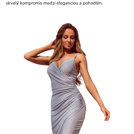
skvelý kompromis medzi eleganciou a pohodlím.
e
n
á
j
s
ť
?
HĽADAŤ
O
d
p