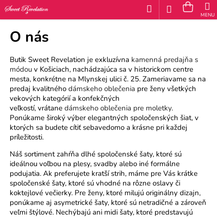
K
Prejsť
Hľadať
Náku
M
Prihláseni
na
o
obsah
Späť
Späť
košík
š
O nás
í
Č
Butik Sweet Revelation je exkluzívna
kamenná predajňa s
k
o
módou
v Košiciach, nachádzajúca sa v historickom centre
mesta, konkrétne na Mlynskej ulici č. 25. Zameriavame sa na
p
predaj kvalitného
dámskeho oblečenia
pre ženy všetkých
o
vekových kategórií a konfekčných
veľkostí,
vrátane
dámskeho oblečenia pre moletky
.
t
Ponúkame široký výber elegantných spoločenských šiat, v
r
ktorých sa budete cítiť sebavedomo a krásne pri každej
príležitosti.
e
b
Náš sortiment zahŕňa dlhé spoločenské šaty, ktoré sú
ideálnou voľbou na plesy, svadby alebo iné formálne
u
podujatia. Ak preferujete kratší strih, máme pre Vás krátke
j
spoločenské šaty, ktoré sú vhodné na rôzne oslavy či
koktejlové večierky. Pre ženy, ktoré milujú originálny dizajn,
e
ponúkame aj asymetrické šaty, ktoré sú netradičné a zároveň
t
veľmi štýlové. Nechýbajú ani midi šaty, ktoré predstavujú