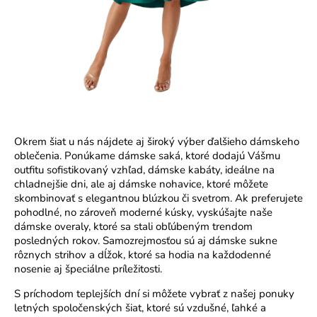
Okrem šiat u nás nájdete aj široký výber ďalšieho dámskeho
oblečenia. Ponúkame dámske saká, ktoré dodajú Vášmu
outfitu sofistikovaný vzhľad, dámske kabáty, ideálne na
chladnejšie dni, ale aj dámske nohavice, ktoré môžete
skombinovať s elegantnou blúzkou či svetrom. Ak preferujete
pohodlné, no zároveň moderné kúsky, vyskúšajte naše
dámske overaly, ktoré sa stali obľúbeným trendom
posledných rokov. Samozrejmosťou sú aj dámske sukne
rôznych strihov a dĺžok, ktoré sa hodia na každodenné
nosenie aj špeciálne príležitosti.
S príchodom teplejších dní si môžete vybrať z našej ponuky
letných spoločenských šiat, ktoré sú vzdušné, ľahké a