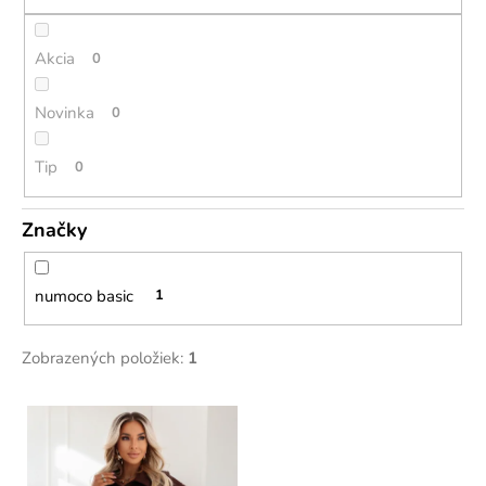
d
e
u
n
Akcia
0
k
á
t
Novinka
0
j
o
s
v
Tip
0
ť
?
Značky
numoco basic
1
HĽADAŤ
Zobrazených položiek:
1
V
O
ý
d
p
p