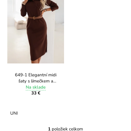
i
o
r
s
ú
p
č
a
r
m
o
e
d
u
k
649-1 Elegantní midi
t
šaty s límečkem a
o
bočním rozparkem -
Na sklade
v
33 €
čokoládové
UNI
1
položiek celkom