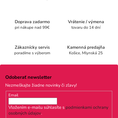
O
v
l
á
Doprava zadarmo
Vrátenie / výmena
d
pri nákupe nad 99€
tovaru do 14 dní
a
c
i
e
Zákaznícky servis
Kamenná predajňa
p
poradíme s výberom
Košice, Mlynská 25
r
v
Z
k
á
y
Odoberať newsletter
v
p
Nezmeškajte žiadne novinky či zľavy!
ý
ä
p
Email
t
i
s
i
Vložením e-mailu súhlasíte s
podmienkami ochrany
u
osobných údajov
.
e