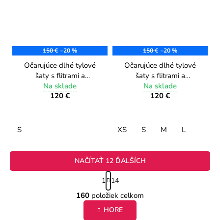
150 €
–20 %
150 €
–20 %
Očarujúce dlhé tylové
Očarujúce dlhé tylové
šaty s flitrami a
šaty s flitrami a
korálkami PL001/2
Na sklade
korálkami PL001/1 old
Na sklade
120 €
120 €
biele
pink
S
XS
S
M
L
NAČÍTAŤ 12 ĎALŠÍCH
S
1
14
t
O
r
160
položiek celkom
v
á
HORE
l
n