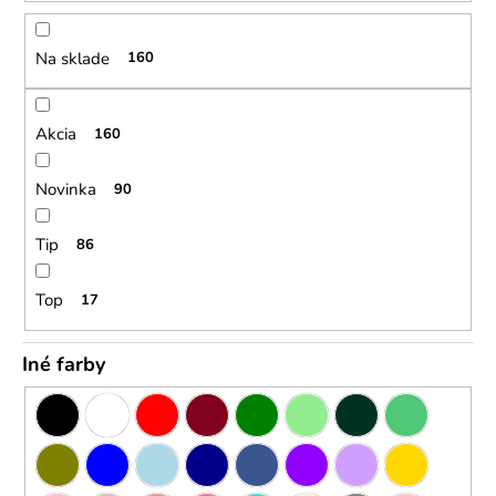
r
o
r
o
Na sklade
160
ú
d
č
u
a
Akcia
160
m
k
e
t
Novinka
90
o
v
Tip
86
Top
17
Iné farby