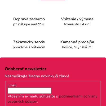
k
á
o
d
v
a
a
c
n
Doprava zadarmo
Vrátenie / výmena
i
i
pri nákupe nad 99€
tovaru do 14 dní
e
e
p
r
Zákaznícky servis
Kamenná predajňa
v
poradíme s výberom
Košice, Mlynská 25
k
y
v
Z
ý
á
p
Odoberať newsletter
p
i
Nezmeškajte žiadne novinky či zľavy!
s
ä
u
Email
t
i
Vložením e-mailu súhlasíte s
podmienkami ochrany
osobných údajov
.
e