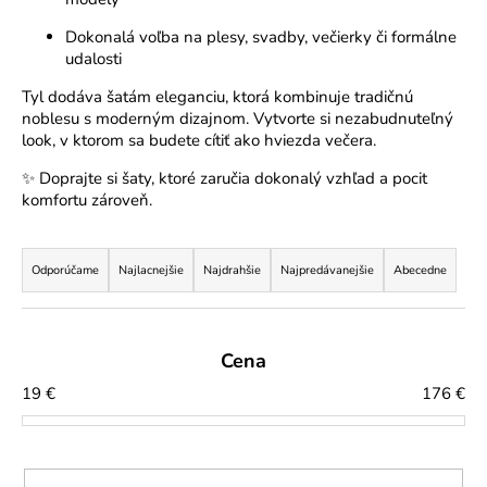
e
Dokonalá voľba na plesy, svadby, večierky či formálne
n
udalosti
á
Tyl dodáva šatám eleganciu, ktorá kombinuje tradičnú
j
noblesu s moderným dizajnom. Vytvorte si nezabudnuteľný
look, v ktorom sa budete cítiť ako hviezda večera.
s
✨ Doprajte si šaty, ktoré zaručia dokonalý vzhľad a pocit
ť
komfortu zároveň.
?
R
a
Odporúčame
Najlacnejšie
Najdrahšie
Najpredávanejšie
Abecedne
d
e
HĽADAŤ
Cena
n
19
€
176
€
i
e
O
d
p
p