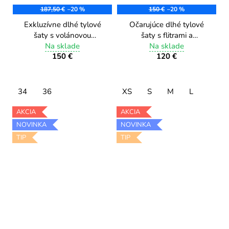
187,50 €
–20 %
150 €
–20 %
Exkluzívne dlhé tylové
Očarujúce dlhé tylové
šaty s volánovou
šaty s flitrami a
sukňou a rozparkom
Na sklade
korálkami PL001/5 sky
Na sklade
150 €
120 €
9577/1 chocolate
blue
34
36
XS
S
M
L
AKCIA
AKCIA
NOVINKA
NOVINKA
TIP
TIP