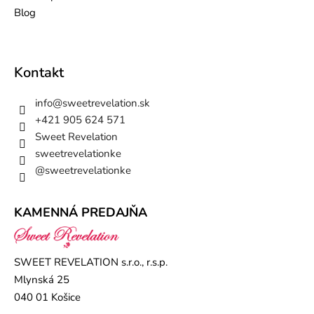
Blog
Kontakt
info
@
sweetrevelation.sk
+421 905 624 571
Sweet Revelation
sweetrevelationke
@sweetrevelationke
KAMENNÁ PREDAJŇA
SWEET REVELATION s.r.o., r.s.p.
Mlynská 25
040 01 Košice