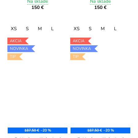
sukňou 9581/2 navy
Na sklade
sukňou 9581/1 emerald
Na sklade
150 €
150 €
green
XS
S
M
L
XS
S
M
L
AKCIA
AKCIA
NOVINKA
NOVINKA
TIP
TIP
187,50 €
–20 %
187,50 €
–20 %