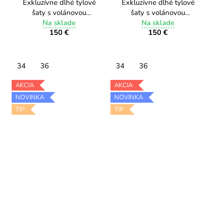
Exkluzívne dlhé tylové
Exkluzívne dlhé tylové
šaty s volánovou
šaty s volánovou
sukňou a rozparkom
Na sklade
sukňou a rozparkom
Na sklade
150 €
150 €
9577/3 navy
9577/2 emerald green
34
36
34
36
AKCIA
AKCIA
NOVINKA
NOVINKA
TIP
TIP