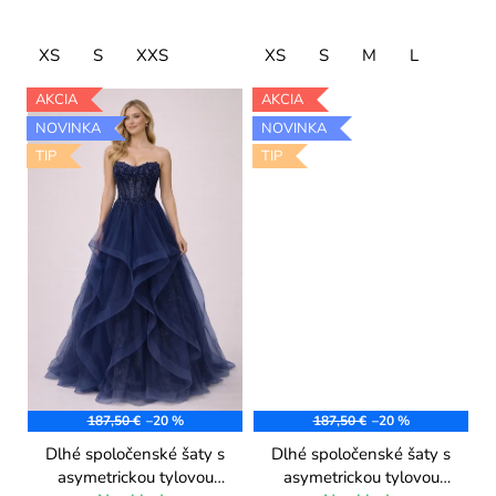
XS
S
XXS
XS
S
M
L
AKCIA
AKCIA
NOVINKA
NOVINKA
TIP
TIP
187,50 €
–20 %
187,50 €
–20 %
Dlhé spoločenské šaty s
Dlhé spoločenské šaty s
asymetrickou tylovou
asymetrickou tylovou