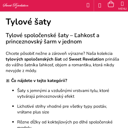
K
Prejsť
Hľadať
Náku
M
Prihláseni
na
o
obsah
Späť
Späť
košík
š
Tylové šaty
í
Č
Tylové spoločenské šaty – Ľahkosť a
k
o
princeznovský šarm v jednom
p
Chcete pôsobiť nežne a zároveň výrazne? Naša kolekcia
o
tylových spoločenských šiat
od
Sweet Revelation
prináša
t
do vášho šatníka ľahkosť, objem a romantiku, ktorá nikdy
nevyjde z módy.
r
🎀
Čo nájdete v tejto kategórii?
e
b
Šaty s jemnými a vzdušnými vrstvami tylu, ktoré
vytvárajú princeznovský efekt
u
Lichotivé strihy vhodné pre všetky typy postáv,
j
vrátane plus size
e
Rôzne dĺžky od koktejlových po dlhé spoločenské
t
modely