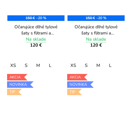
150 €
–20 %
150 €
–20 %
Očarujúce dlhé tylové
Očarujúce dlhé tylové
šaty s flitrami a
šaty s flitrami a
korálkami PL001/4 blue
Na sklade
korálkami PL001/3 wild
Na sklade
120 €
120 €
jean
green
XS
S
M
L
XS
S
M
L
AKCIA
AKCIA
NOVINKA
NOVINKA
TIP
TIP