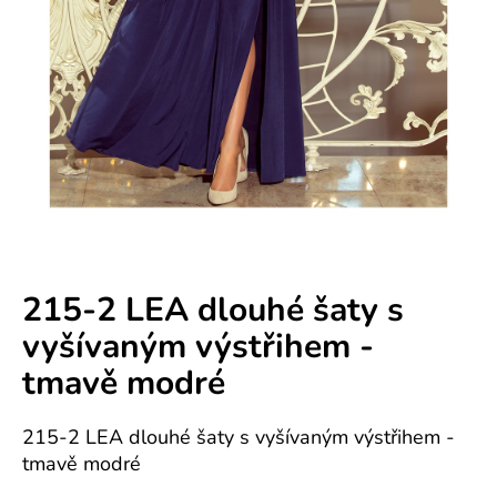
e
n
á
j
s
ť
?
215-2 LEA dlouhé šaty s
vyšívaným výstřihem -
HĽADAŤ
tmavě modré
215-2 LEA dlouhé šaty s vyšívaným výstřihem -
O
tmavě modré
d
p