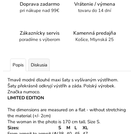
Doprava zadarmo
Vrátenie / výmena
pri nákupe nad 99€
tovaru do 14 dní
Zákaznícky servis
Kamenná predajňa
poradíme s výberom
Košice, Mlynská 25
Popis
Diskusia
Tmavě modré dlouhé maxi šaty s vyšívaným výstřihem.
Šaty překrásně odkryjí výstřih a záda. Polský výrobek.
Značka numoco.
LIMITED EDITION
The dimensions are measured on a flat - without stretching
the material (+/- 2cm)
The woman in the photo is 170 cm tall. Size S.
Sizes:
S
M
L
XL
From armpit to armpit (
A
)
38
40
45
47