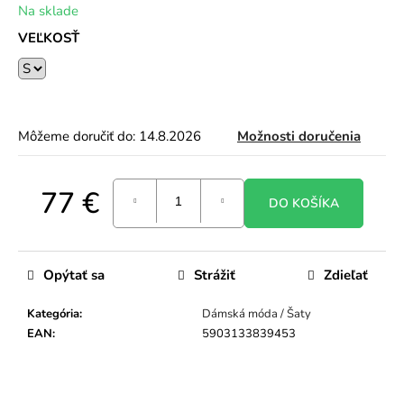
Na sklade
o
r
VEĽKOSŤ
ú
č
a
m
e
Môžeme doručiť do:
14.8.2026
Možnosti doručenia
77 €
DO KOŠÍKA
Jednotková
cena:
Opýtať sa
Strážiť
Zdieľať
Kategória
:
Dámská móda / Šaty
EAN
:
5903133839453