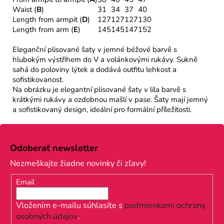
Waist (
B
)
31
34
37
40
Length from armpit (
D
)
127
127
127
130
Length from arm (
E
)
145
145
147
152
Eleganční plisované šaty v jemné béžové barvě s
hlubokým výstřihem do V a volánkovými rukávy. Sukně
sahá do poloviny lýtek a dodává outfitu lehkost a
sofistikovanost.
Na obrázku je elegantní plisované šaty v lila barvě s
krátkými rukávy a ozdobnou mašlí v pase. Šaty mají jemný
a sofistikovaný design, ideální pro formální příležitosti.
Z
á
Odoberať newsletter
p
Nezmeškajte žiadne novinky či zľavy!
ä
Email
t
i
Vložením e-mailu súhlasíte s
podmienkami ochrany
osobných údajov
.
e