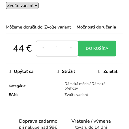
o
r
ú
č
Môžeme doručiť do:
Zvoľte variant
Možnosti doručenia
a
m
e
44 €
DO KOŠÍKA
Jednotková
cena:
Opýtať sa
Strážiť
Zdieľať
Dámská móda / Dámské
Kategória
:
přehozy
EAN
:
Zvoľte variant
Doprava zadarmo
Vrátenie / výmena
pri nákupe nad 99€
tovaru do 14 dní