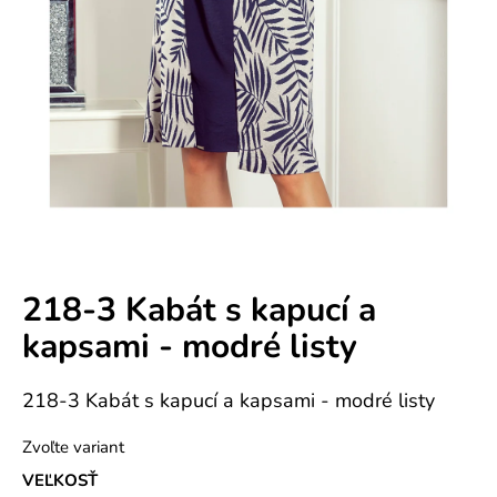
e
n
á
j
s
ť
?
218-3 Kabát s kapucí a
kapsami - modré listy
HĽADAŤ
218-3 Kabát s kapucí a kapsami - modré listy
O
Zvoľte variant
d
VEĽKOSŤ
p