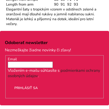
Length from arm
90
91
92
93
Elegantní šaty s tropickým vzorem v odstínech zelené a
oranžové mají dlouhé rukávy a jemně nabíranou sukni.
Materiál je lehký a příjemný na dotek, ideální pro letní
večery.
Z
á
Odoberať newsletter
p
Nezmeškajte žiadne novinky či zľavy!
ä
Email
t
i
Vložením e-mailu súhlasíte s
podmienkami ochrany
osobných údajov
.
e
PRIHLÁSIŤ SA