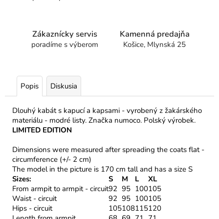
Zákaznícky servis
Kamenná predajňa
poradíme s výberom
Košice, Mlynská 25
Popis
Diskusia
Dlouhý kabát s kapucí a kapsami - vyrobený z žakárského
materiálu - modré listy. Značka numoco. Polský výrobek.
LIMITED EDITION
Dimensions were measured after spreading the coats flat -
circumference (+/- 2 cm)
The model in the picture is 170 cm tall and has a size S
Sizes:
S
M
L
XL
From armpit to armpit - circuit
92
95
100
105
Waist - circuit
92
95
100
105
Hips - circuit
105
108
115
120
Length from armpit
68
69
71
71