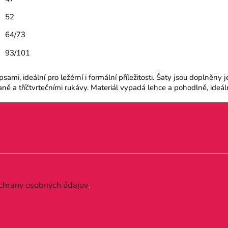
52
64/73
93/101
ami, ideální pro ležérní i formální příležitosti. Šaty jsou doplněny
aně a tříčtvrtečními rukávy. Materiál vypadá lehce a pohodlně, ideá
chrany osobných údajov
.