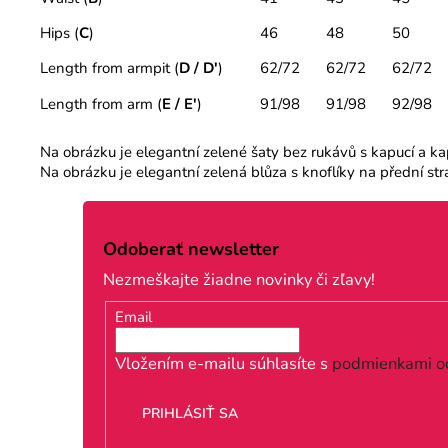
Hips (
C
)
46
48
50
Length from armpit (
D / D'
)
62/72
62/72
62/72
Length from arm (
E / E'
)
91/98
91/98
92/98
Na obrázku je elegantní zelené šaty bez rukávů s kapucí a kaps
Na obrázku je elegantní zelená blůza s knoflíky na přední str
Z
á
Odoberať newsletter
p
Nezmeškajte žiadne novinky či zľavy!
ä
Email
t
i
Vložením e-mailu súhlasíte s
podmienkami o
e
PRIHLÁSIŤ SA