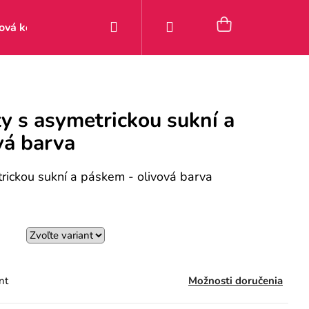
Hľadať
Prihlásenie
Nákupný
ová kolekcia
Zľavy
Posledné kúsky 9–49 €
Pou
košík
y s asymetrickou sukní a
vá barva
ickou sukní a páskem - olivová barva
nt
Možnosti doručenia