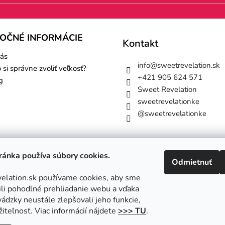
TOČNÉ INFORMÁCIE
Kontakt
ás
info
@
sweetrevelation.sk
 si správne zvoliť veľkosť?
+421 905 624 571
g
Sweet Revelation
sweetrevelationke
@sweetrevelationke
ánka používa súbory cookies.
Odmietnuť
lation.sk používame cookies, aby sme
i pohodlné prehliadanie webu a vďaka
ádzky neustále zlepšovali jeho funkcie,
iteľnosť. Viac informácií nájdete
>>> TU
.