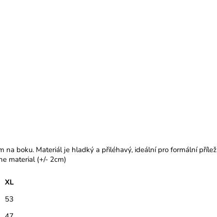
 boku. Materiál je hladký a přiléhavý, ideální pro formální příležit
he material (+/- 2cm)
XL
53
47