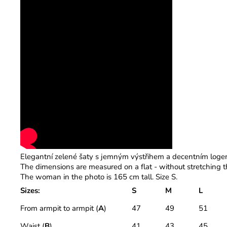
Elegantní zelené šaty s jemným výstřihem a decentním logem na
The dimensions are measured on a flat - without stretching t
The woman in the photo is 165 cm tall. Size S.
Sizes:
S
M
L
From armpit to armpit (
A
)
47
49
51
Waist (
B
)
41
43
45