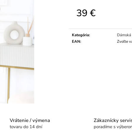
39 €
Jednotková
cena:
Kategória
:
Dámská 
EAN
:
Zvoľte v
Vrátenie / výmena
Zákaznícky servi
tovaru do 14 dní
poradíme s výbero