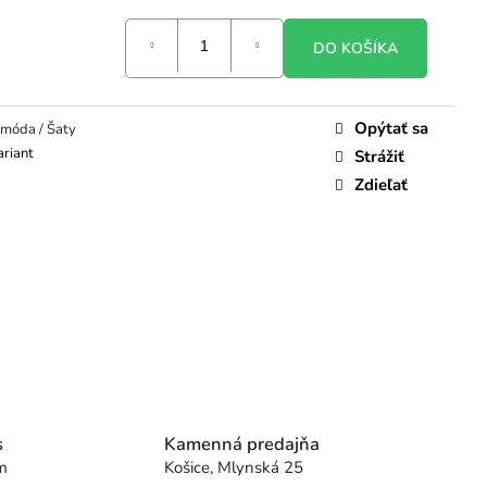
DO KOŠÍKA
Opýtať sa
móda / Šaty
ariant
Strážiť
Zdieľať
s
Kamenná predajňa
m
Košice, Mlynská 25