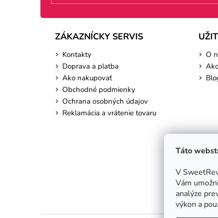
ZÁKAZNÍCKY SERVIS
UŽI
Kontakty
O n
Doprava a platba
Ako
Ako nakupovať
Blo
Obchodné podmienky
Ochrana osobných údajov
Reklamácia a vrátenie tovaru
Táto webstr
V SweetReve
Vám umožnil
analýze prev
výkon a použ