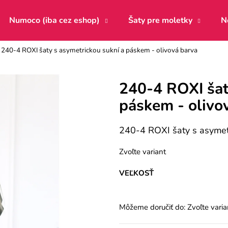
Numoco (iba cez eshop)
Šaty pre moletky
N
240-4 ROXI šaty s asymetrickou sukní a páskem - olivová barva
Čo potrebujete nájsť?
240-4 ROXI šat
páskem - olivo
HĽADAŤ
240-4 ROXI šaty s asymetr
Odporúčame
Zvoľte variant
VEĽKOSŤ
Môžeme doručiť do:
Zvoľte varia