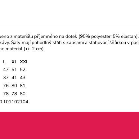
eno z materiálu příjemného na dotek (95% polyester, 5% elastan)
kávy. Šaty mají pohodlný střih s kapsami a stahovací šňůrkou v pas
he material (+/- 2 cm)
L
XL
XXL
47
51
52
37
41
43
76
80
81
78
78
80
0
101
102
104