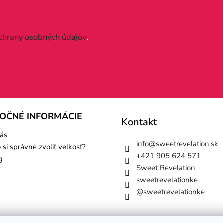
chrany osobných údajov
.
TOČNÉ INFORMÁCIE
Kontakt
ás
info
@
sweetrevelation.sk
 si správne zvoliť veľkosť?
+421 905 624 571
g
Sweet Revelation
sweetrevelationke
@sweetrevelationke