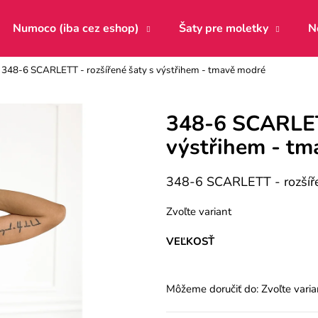
Numoco (iba cez eshop)
Šaty pre moletky
N
348-6 SCARLETT - rozšířené šaty s výstřihem - tmavě modré
Čo potrebujete nájsť?
348-6 SCARLETT
výstřihem - t
HĽADAŤ
348-6 SCARLETT - rozšíře
Odporúčame
Zvoľte variant
VEĽKOSŤ
Môžeme doručiť do:
Zvoľte varia