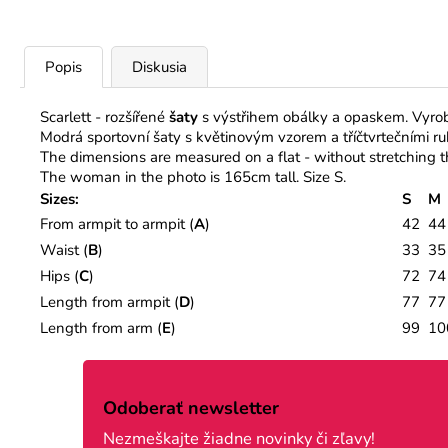
Popis
Diskusia
Scarlett - rozšířené
šaty
s výstřihem obálky a opaskem. Vyrob
Modrá sportovní šaty s květinovým vzorem a tříčtvrtečními ru
The dimensions are measured on a flat - without stretching t
The woman in the photo is 165cm tall. Size S.
Sizes:
S
M
From armpit to armpit (
A
)
42
44
Waist (
B
)
33
35
Hips (
C
)
72
74
Length from armpit (
D
)
77
77
Length from arm (
E
)
99
10
Z
á
Odoberať newsletter
p
Nezmeškajte žiadne novinky či zľavy!