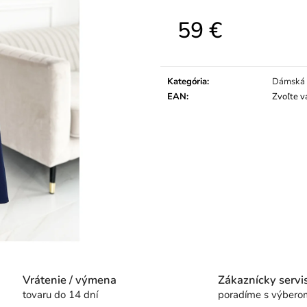
59 €
Jednotková
cena:
Kategória
:
Dámská 
EAN
:
Zvoľte v
Vrátenie / výmena
Zákaznícky servi
tovaru do 14 dní
poradíme s výbero