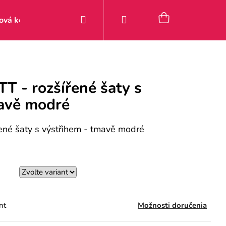
Hľadať
Prihlásenie
Nákupný
ová kolekcia
Zľavy
Posledné kúsky 9–49 €
Pou
košík
 - rozšířené šaty s
mavě modré
né šaty s výstřihem - tmavě modré
nt
Možnosti doručenia