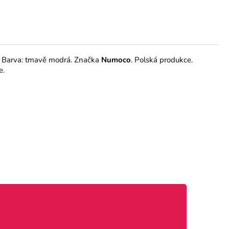
. Barva: tmavě modrá. Značka
Numoco
. Polská produkce.
e.