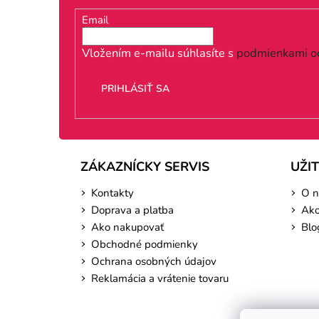
ä
Email
t
i
Vložením e-mailu súhlasíte s
podmienkami o
e
PRIHLÁSIŤ SA
ZÁKAZNÍCKY SERVIS
UŽI
Kontakty
O n
Doprava a platba
Ako
Ako nakupovať
Blo
Obchodné podmienky
Ochrana osobných údajov
Reklamácia a vrátenie tovaru