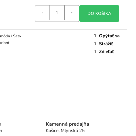
DO KOŠÍKA
Opýtať sa
móda / Šaty
ariant
Strážiť
Zdieľať
s
Kamenná predajňa
m
Košice, Mlynská 25