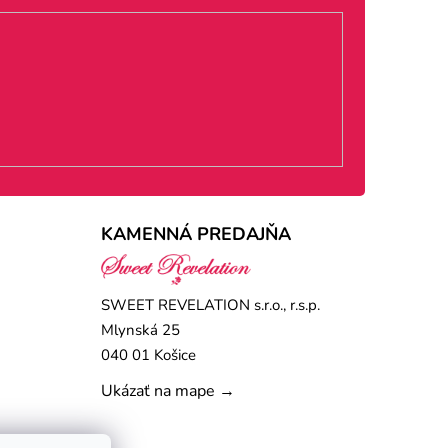
KAMENNÁ PREDAJŇA
SWEET REVELATION s.r.o., r.s.p.
Mlynská 25
040 01 Košice
Ukázať na mape →