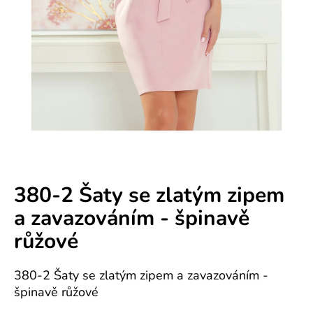
e
n
á
j
s
ť
?
380-2 Šaty se zlatým zipem
a zavazováním - špinavě
HĽADAŤ
růžové
380-2 Šaty se zlatým zipem a zavazováním -
O
špinavě růžové
d
p