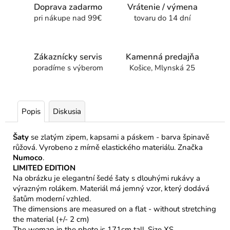
Doprava zadarmo
Vrátenie / výmena
pri nákupe nad 99€
tovaru do 14 dní
Zákaznícky servis
Kamenná predajňa
poradíme s výberom
Košice, Mlynská 25
Popis
Diskusia
Šaty
se zlatým zipem, kapsami a páskem - barva špinavě
růžová. Vyrobeno z mírně elastického materiálu. Značka
Numoco
.
LIMITED EDITION
Na obrázku je elegantní šedé šaty s dlouhými rukávy a
výrazným rolákem. Materiál má jemný vzor, který dodává
šatům moderní vzhled.
The dimensions are measured on a flat - without stretching
the material (+/- 2 cm)
The woman in the photo is 171cm tall. Size XS.