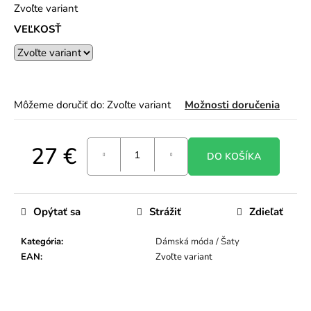
Zvoľte variant
o
r
VEĽKOSŤ
ú
č
a
m
e
Môžeme doručiť do:
Zvoľte variant
Možnosti doručenia
27 €
DO KOŠÍKA
Jednotková
cena:
Opýtať sa
Strážiť
Zdieľať
Kategória
:
Dámská móda / Šaty
EAN
:
Zvoľte variant