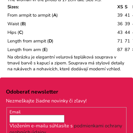
Sizes:
XS
S
From armpit to armpit (
A
)
39
41
Waist (
B
)
36
39
Hips (
C
)
43
44
Length from armpit (
D
)
71
71
Length from arm (
E
)
87
87
Na obrázku je elegantní velurová tepláková souprava v
tmavé barvě s kapucí a zipem. Souprava má stylové detaily
na rukávech a nohavicích, které dodávají moderní vzhled.
Z
á
Odoberať newsletter
p
Nezmeškajte žiadne novinky či zľavy!
ä
Email
t
i
Vložením e-mailu súhlasíte s
podmienkami ochrany
osobných údajov
.