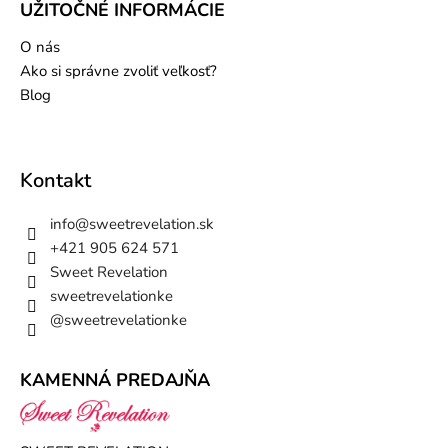
UŽITOČNÉ INFORMÁCIE
O nás
Ako si správne zvoliť veľkosť?
Blog
Kontakt
info
@
sweetrevelation.sk
+421 905 624 571
Sweet Revelation
sweetrevelationke
@sweetrevelationke
KAMENNÁ PREDAJŇA