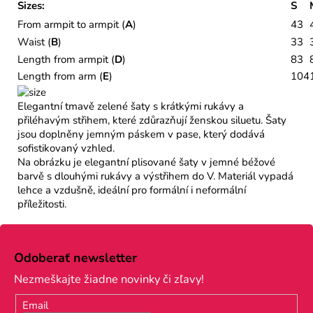
Sizes:
S
From armpit to armpit (
A
)
43
Waist (
B
)
33
Length from armpit (
D
)
83
Length from arm (
E
)
104
Elegantní tmavě zelené šaty s krátkými rukávy a
přiléhavým střihem, které zdůrazňují ženskou siluetu. Šaty
jsou doplněny jemným páskem v pase, který dodává
sofistikovaný vzhled.
Na obrázku je elegantní plisované šaty v jemné béžové
barvě s dlouhými rukávy a výstřihem do V. Materiál vypadá
lehce a vzdušně, ideální pro formální i neformální
příležitosti.
Z
á
Odoberať newsletter
p
Nezmeškajte žiadne novinky či zľavy!
ä
Email