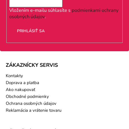
t
i
Vložením e-mailu súhlasíte s
podmienkami ochrany
osobných údajov
.
e
PRIHLÁSIŤ SA
ZÁKAZNÍCKY SERVIS
Kontakty
Doprava a platba
Ako nakupovať
Obchodné podmienky
Ochrana osobných údajov
Reklamácia a vrátenie tovaru