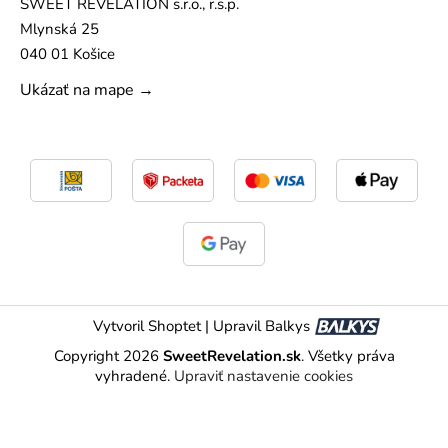
SWEET REVELATION s.r.o., r.s.p.
Mlynská 25
040 01 Košice
Ukázať na mape →
Vytvoril Shoptet
|
Upravil Balkys
Copyright 2026
SweetRevelation.sk
. Všetky práva
vyhradené.
Upraviť nastavenie cookies