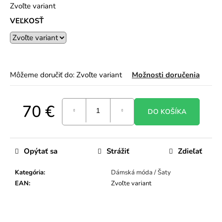
Zvoľte variant
o
r
VEĽKOSŤ
ú
č
a
m
e
Môžeme doručiť do:
Zvoľte variant
Možnosti doručenia
70 €
DO KOŠÍKA
Jednotková
cena:
Opýtať sa
Strážiť
Zdieľať
Kategória
:
Dámská móda / Šaty
EAN
:
Zvoľte variant