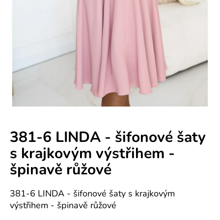
e
n
á
j
s
ť
?
381-6 LINDA - šifonové šaty
s krajkovým výstřihem -
HĽADAŤ
špinavě růžové
381-6 LINDA - šifonové šaty s krajkovým
O
výstřihem - špinavě růžové
d
p