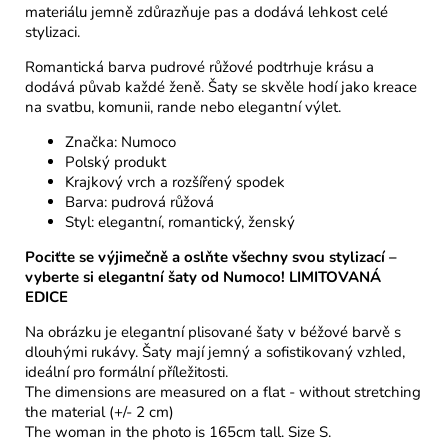
materiálu jemně zdůrazňuje pas a dodává lehkost celé
stylizaci.
Romantická barva pudrové růžové podtrhuje krásu a
dodává půvab každé ženě. Šaty se skvěle hodí jako kreace
na svatbu, komunii, rande nebo elegantní výlet.
Značka: Numoco
Polský produkt
Krajkový vrch a rozšířený spodek
Barva: pudrová růžová
Styl: elegantní, romantický, ženský
Pociťte se výjimečně a oslňte všechny svou stylizací –
vyberte si elegantní šaty od Numoco! LIMITOVANÁ
EDICE
Na obrázku je elegantní plisované šaty v béžové barvě s
dlouhými rukávy. Šaty mají jemný a sofistikovaný vzhled,
ideální pro formální příležitosti.
The dimensions are measured on a flat - without stretching
the material (+/- 2 cm)
The woman in the photo is 165cm tall. Size S.