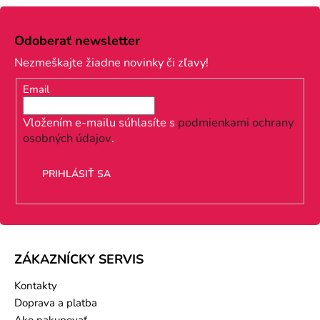
Z
á
Odoberať newsletter
p
Nezmeškajte žiadne novinky či zľavy!
ä
Email
t
i
Vložením e-mailu súhlasíte s
podmienkami ochrany
osobných údajov
.
e
PRIHLÁSIŤ SA
ZÁKAZNÍCKY SERVIS
Kontakty
Doprava a platba
Ako nakupovať