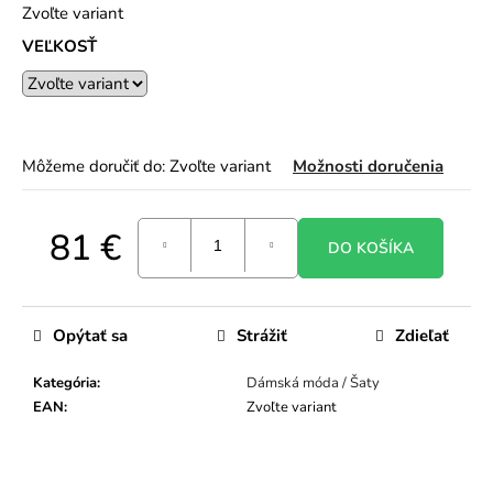
Zvoľte variant
o
r
VEĽKOSŤ
ú
č
a
m
e
Môžeme doručiť do:
Zvoľte variant
Možnosti doručenia
81 €
DO KOŠÍKA
Jednotková
cena:
Opýtať sa
Strážiť
Zdieľať
Kategória
:
Dámská móda / Šaty
EAN
:
Zvoľte variant