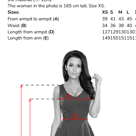
The woman in the photo is 165 cm tall. Size XS.
Sizes:
XS
S
M
L
From armpit to armpit (
A
)
39
41
43
45
Waist (
B
)
34
36
38
40
Length from armpit (
D
)
127
129
130
130
Length from arm (
E
)
149
150
151
151