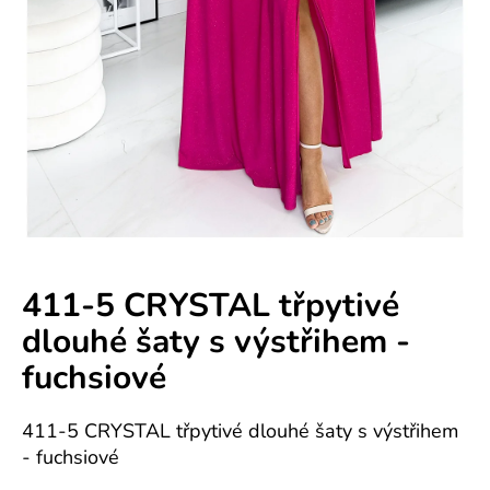
e
n
á
j
s
ť
?
411-5 CRYSTAL třpytivé
dlouhé šaty s výstřihem -
HĽADAŤ
fuchsiové
411-5 CRYSTAL třpytivé dlouhé šaty s výstřihem
O
- fuchsiové
d
p