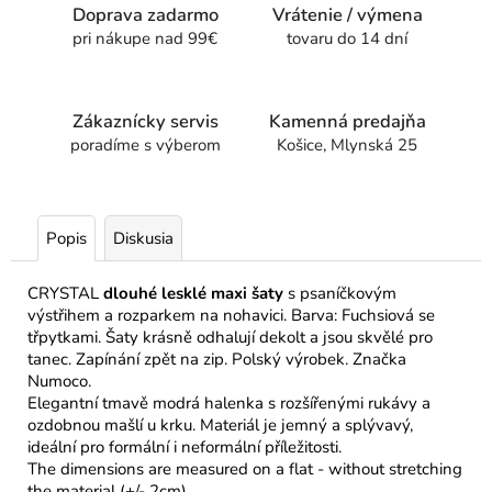
Doprava zadarmo
Vrátenie / výmena
pri nákupe nad 99€
tovaru do 14 dní
Zákaznícky servis
Kamenná predajňa
poradíme s výberom
Košice, Mlynská 25
Popis
Diskusia
CRYSTAL
dlouhé lesklé maxi šaty
s psaníčkovým
výstřihem a rozparkem na nohavici. Barva: Fuchsiová se
třpytkami. Šaty krásně odhalují dekolt a jsou skvělé pro
tanec. Zapínání zpět na zip. Polský výrobek. Značka
Numoco.
Elegantní tmavě modrá halenka s rozšířenými rukávy a
ozdobnou mašlí u krku. Materiál je jemný a splývavý,
ideální pro formální i neformální příležitosti.
The dimensions are measured on a flat - without stretching
the material (+/- 2cm)