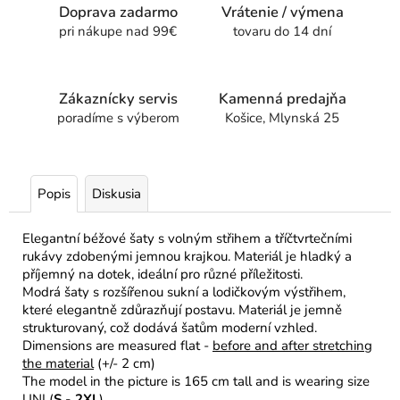
Doprava zadarmo
Vrátenie / výmena
pri nákupe nad 99€
tovaru do 14 dní
Zákaznícky servis
Kamenná predajňa
poradíme s výberom
Košice, Mlynská 25
Popis
Diskusia
Elegantní béžové šaty s volným střihem a tříčtvrtečními
rukávy zdobenými jemnou krajkou. Materiál je hladký a
příjemný na dotek, ideální pro různé příležitosti.
Modrá šaty s rozšířenou sukní a lodičkovým výstřihem,
které elegantně zdůrazňují postavu. Materiál je jemně
strukturovaný, což dodává šatům moderní vzhled.
Dimensions are measured flat -
before and after stretching
the material
(+/- 2 cm)
The model in the picture is 165 cm tall and is wearing size
UNI (
S - 2XL
)