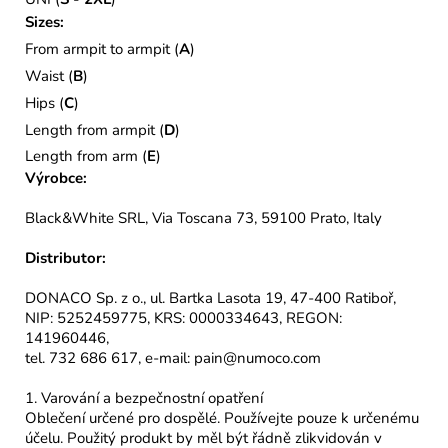
Sizes:
From armpit to armpit (
A
)
Waist (
B
)
Hips (
C
)
Length from armpit (
D
)
Length from arm (
E
)
Výrobce:
Black&White SRL, Via Toscana 73, 59100 Prato, Italy
Distributor:
DONACO Sp. z o., ul. Bartka Lasota 19, 47-400 Ratiboř,
NIP: 5252459775, KRS: 0000334643, REGON:
141960446,
tel. 732 686 617, e-mail: pain@numoco.com
1. Varování a bezpečnostní opatření
Oblečení určené pro dospělé. Používejte pouze k určenému
účelu. Použitý produkt by měl být řádně zlikvidován v