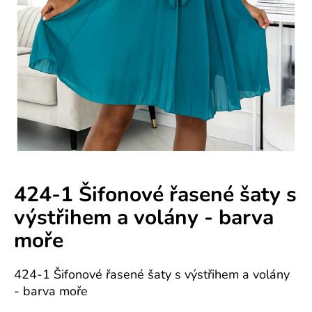
e
n
á
j
s
ť
?
424-1 Šifonové řasené šaty s
výstřihem a volány - barva
HĽADAŤ
moře
424-1 Šifonové řasené šaty s výstřihem a volány
O
- barva moře
d
p