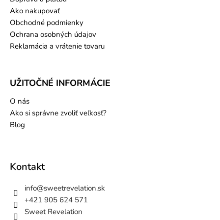
Ako nakupovať
Obchodné podmienky
Ochrana osobných údajov
Reklamácia a vrátenie tovaru
UŽITOČNÉ INFORMÁCIE
O nás
Ako si správne zvoliť veľkosť?
Blog
Kontakt
info
@
sweetrevelation.sk
+421 905 624 571
Sweet Revelation