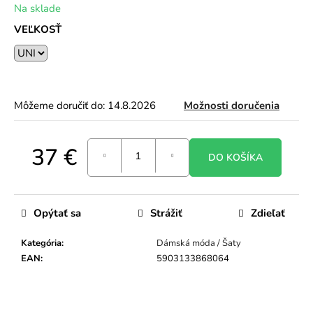
Na sklade
o
r
VEĽKOSŤ
ú
č
a
m
e
Môžeme doručiť do:
14.8.2026
Možnosti doručenia
37 €
DO KOŠÍKA
Jednotková
cena:
Opýtať sa
Strážiť
Zdieľať
Kategória
:
Dámská móda / Šaty
EAN
:
5903133868064