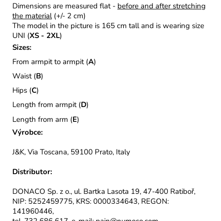
Dimensions are measured flat -
before and after stretching
the material
(+/- 2 cm)
The model in the picture is 165 cm tall and is wearing size
UNI (
XS - 2XL
)
Sizes:
From armpit to armpit (
A
)
Waist (
B
)
Hips (
C
)
Length from armpit (
D
)
Length from arm (
E
)
Výrobce:
J&K, Via Toscana, 59100 Prato, Italy
Distributor:
DONACO Sp. z o., ul. Bartka Lasota 19, 47-400 Ratiboř,
NIP: 5252459775, KRS: 0000334643, REGON:
141960446,