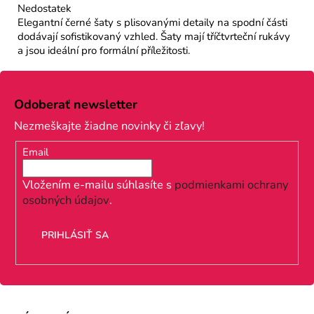
Nedostatek
Elegantní černé šaty s plisovanými detaily na spodní části
dodávají sofistikovaný vzhled. Šaty mají tříčtvrteční rukávy
a jsou ideální pro formální příležitosti.
Z
á
Odoberať newsletter
p
Nezmeškajte žiadne novinky či zľavy!
ä
Email
t
i
Vložením e-mailu súhlasíte s
podmienkami ochrany
osobných údajov
.
e
PRIHLÁSIŤ SA