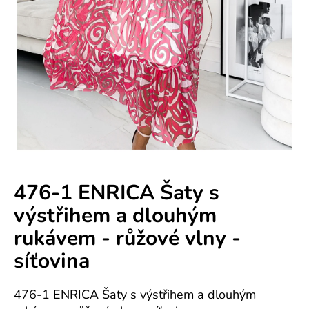
e
n
á
j
s
ť
?
476-1 ENRICA Šaty s
výstřihem a dlouhým
HĽADAŤ
rukávem - růžové vlny -
síťovina
O
d
476-1 ENRICA Šaty s výstřihem a dlouhým
p