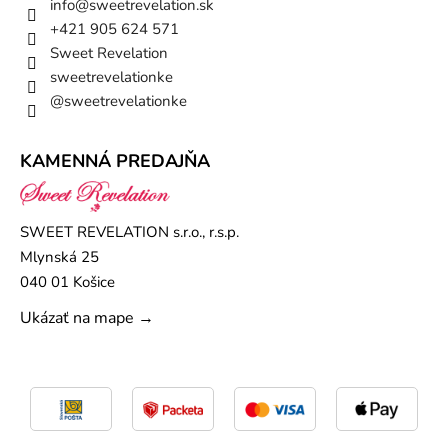
info
@
sweetrevelation.sk
+421 905 624 571
Sweet Revelation
sweetrevelationke
@sweetrevelationke
KAMENNÁ PREDAJŇA
SWEET REVELATION s.r.o., r.s.p.
Mlynská 25
040 01 Košice
Ukázať na mape →