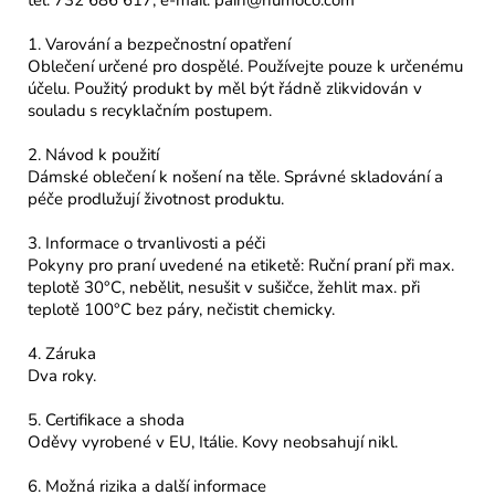
tel. 732 686 617, e-mail: pain@numoco.com
1. Varování a bezpečnostní opatření
Oblečení určené pro dospělé. Používejte pouze k určenému
účelu. Použitý produkt by měl být řádně zlikvidován v
souladu s recyklačním postupem.
2. Návod k použití
Dámské oblečení k nošení na těle. Správné skladování a
péče prodlužují životnost produktu.
3. Informace o trvanlivosti a péči
Pokyny pro praní uvedené na etiketě: Ruční praní při max.
teplotě 30°C, nebělit, nesušit v sušičce, žehlit max. při
teplotě 100°C bez páry, nečistit chemicky.
4. Záruka
Dva roky.
5. Certifikace a shoda
Oděvy vyrobené v EU, Itálie. Kovy neobsahují nikl.
6. Možná rizika a další informace