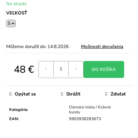
Na sklade
o
r
VEĽKOSŤ
ú
č
a
m
e
Môžeme doručiť do:
14.8.2026
Možnosti doručenia
48 €
DO KOŠÍKA
Jednotková
cena:
Opýtať sa
Strážiť
Zdieľať
Dámská móda / Kožené
Kategória
:
bundy
EAN
:
5903938283673