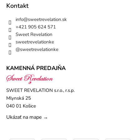
Kontakt
info
@
sweetrevelation.sk
+421 905 624 571
Sweet Revelation
sweetrevelationke
@sweetrevelationke
KAMENNÁ PREDAJŇA
SWEET REVELATION s.r.o., r.s.p.
Mlynská 25
040 01 Košice
Ukázať na mape →