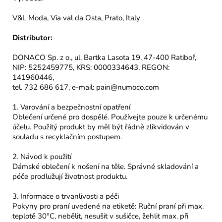
V&L Moda, Via val da Osta, Prato, Italy
Distributor:
DONACO Sp. z o., ul. Bartka Lasota 19, 47-400 Ratiboř,
NIP: 5252459775, KRS: 0000334643, REGON:
141960446,
tel. 732 686 617, e-mail: pain@numoco.com
1. Varování a bezpečnostní opatření
Oblečení určené pro dospělé. Používejte pouze k určenému
účelu. Použitý produkt by měl být řádně zlikvidován v
souladu s recyklačním postupem.
2. Návod k použití
Dámské oblečení k nošení na těle. Správné skladování a
péče prodlužují životnost produktu.
3. Informace o trvanlivosti a péči
Pokyny pro praní uvedené na etiketě: Ruční praní při max.
teplotě 30°C, nebělit, nesušit v sušičce, žehlit max. při