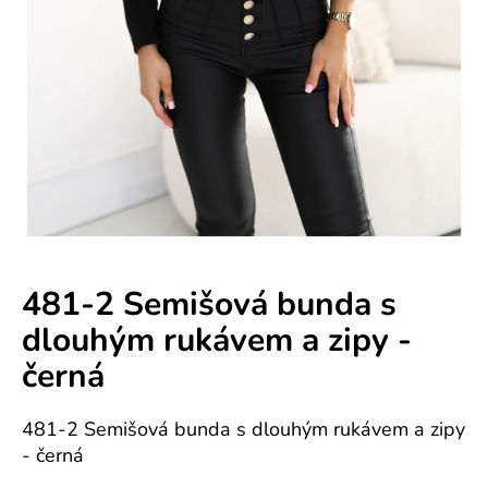
e
n
á
j
s
ť
?
481-2 Semišová bunda s
dlouhým rukávem a zipy -
HĽADAŤ
černá
481-2 Semišová bunda s dlouhým rukávem a zipy
O
- černá
d
p