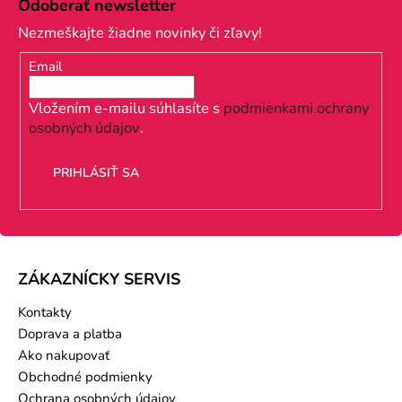
á
Odoberať newsletter
p
Nezmeškajte žiadne novinky či zľavy!
ä
Email
t
i
Vložením e-mailu súhlasíte s
podmienkami ochrany
osobných údajov
.
e
PRIHLÁSIŤ SA
ZÁKAZNÍCKY SERVIS
Kontakty
Doprava a platba
Ako nakupovať
Obchodné podmienky
Ochrana osobných údajov