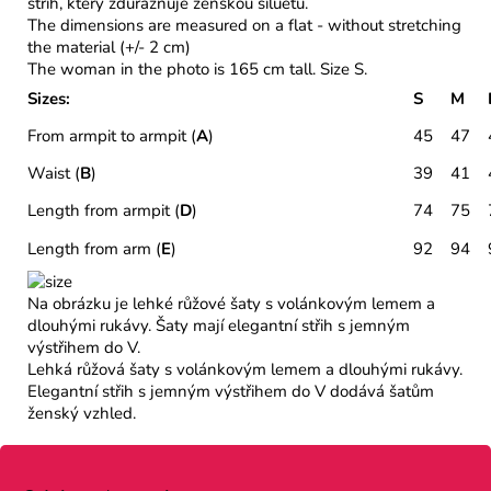
střih, který zdůrazňuje ženskou siluetu.
The dimensions are measured on a flat - without stretching
the material (+/- 2 cm)
The woman in the photo is 165 cm tall. Size S.
Sizes:
S
M
From armpit to armpit (
A
)
45
47
Waist (
B
)
39
41
Length from armpit (
D
)
74
75
Length from arm (
E
)
92
94
Na obrázku je lehké růžové šaty s volánkovým lemem a
dlouhými rukávy. Šaty mají elegantní střih s jemným
výstřihem do V.
Lehká růžová šaty s volánkovým lemem a dlouhými rukávy.
Elegantní střih s jemným výstřihem do V dodává šatům
ženský vzhled.
Z