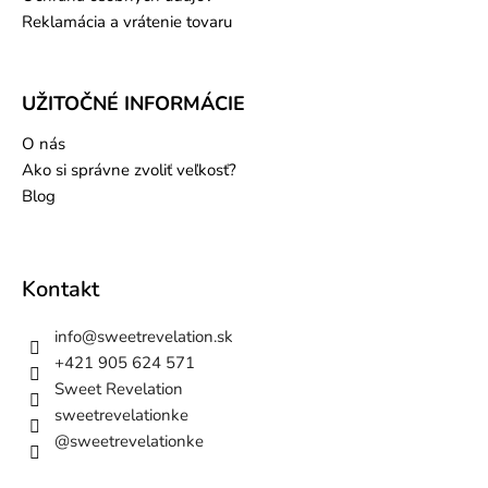
Reklamácia a vrátenie tovaru
UŽITOČNÉ INFORMÁCIE
O nás
Ako si správne zvoliť veľkosť?
Blog
Kontakt
info
@
sweetrevelation.sk
+421 905 624 571
Sweet Revelation
sweetrevelationke
@sweetrevelationke