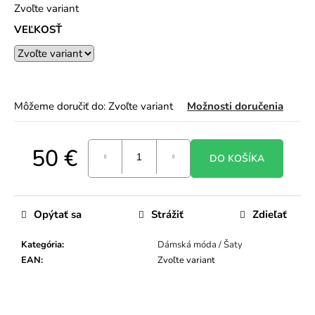
Zvoľte variant
o
r
VEĽKOSŤ
ú
č
a
m
e
Môžeme doručiť do:
Zvoľte variant
Možnosti doručenia
50 €
DO KOŠÍKA
Jednotková
cena:
Opýtať sa
Strážiť
Zdieľať
Kategória
:
Dámská móda / Šaty
EAN
:
Zvoľte variant