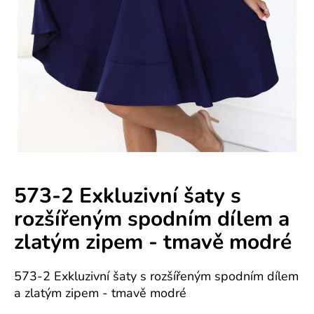
e
n
á
j
s
ť
?
573-2 Exkluzivní šaty s
rozšířeným spodním dílem a
HĽADAŤ
zlatým zipem - tmavě modré
573-2 Exkluzivní šaty s rozšířeným spodním dílem
O
a zlatým zipem - tmavě modré
d
p