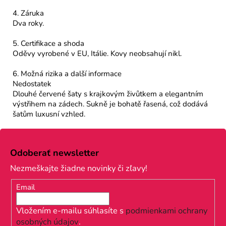
4. Záruka
Dva roky.
5. Certifikace a shoda
Oděvy vyrobené v EU, Itálie. Kovy neobsahují nikl.
6. Možná rizika a další informace
Nedostatek
Dlouhé červené šaty s krajkovým živůtkem a elegantním
výstřihem na zádech. Sukně je bohatě řasená, což dodává
šatům luxusní vzhled.
Z
á
Odoberať newsletter
p
Nezmeškajte žiadne novinky či zľavy!
ä
Email
t
i
Vložením e-mailu súhlasíte s
podmienkami ochrany
osobných údajov
.