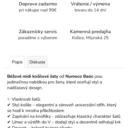
Doprava zadarmo
Vrátenie / výmena
pri nákupe nad 99€
tovaru do 14 dní
Zákaznícky servis
Kamenná predajňa
poradíme s výberom
Košice, Mlynská 25
Popis
Diskusia
Béžové
midi košilové šaty
od
Numoco Basic
jsou
jedinečnou nabídkou pro ženy, které oceňují styl a
nadčasový design.
✨ Vlastnosti šatů:
✔ Styl košile – elegantní a zároveň univerzální střih, který
se hodí k mnoha příležitostem
✔ Zapínání na knoflíky - zdůrazňuje klasický charakter šatů
✔ Límec a výstřih do V – dodají styl a decentně odhalují krk
✔ Opasek – krásně tvaruje siluetu