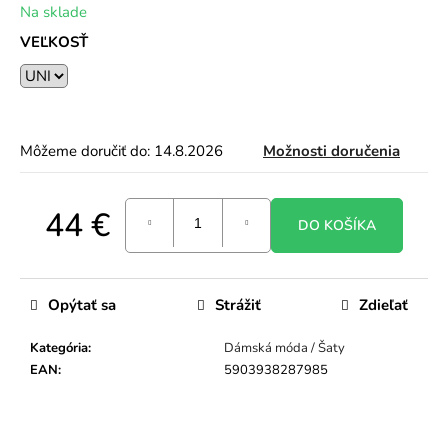
Na sklade
o
r
VEĽKOSŤ
ú
č
a
m
e
Môžeme doručiť do:
14.8.2026
Možnosti doručenia
44 €
DO KOŠÍKA
Jednotková
cena:
Opýtať sa
Strážiť
Zdieľať
Kategória
:
Dámská móda / Šaty
EAN
:
5903938287985