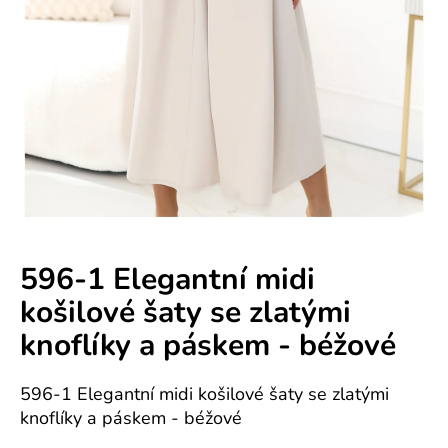
e
n
á
j
s
ť
?
596-1 Elegantní midi
košilové šaty se zlatými
HĽADAŤ
knoflíky a páskem - béžové
596-1 Elegantní midi košilové šaty se zlatými
O
knoflíky a páskem - béžové
d
p