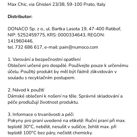
Max Chic, via Ghisleri 23/38, 59-100 Prato, Italy
Distributor:
DONACO Sp. z o., ul. Bartka Lasota 19, 47-400 Ratiboř,
NIP: 5252459775, KRS: 0000334643, REGON:
141960446,
tel. 732 686 617, e-mail: pain@numoco.com
1. Varování a bezpečnostní opatření
Oblečení určené pro dospělé. Používejte pouze k určenému
účelu. Použitý produkt by měl být řádně zlikvidován v
souladu s recyklačním postupem.
2. Návod k použití
Dámské oblečení k nošení na těle. Správné skladování a
péče prodlužují životnost produktu.
3. Informace o trvanlivosti a péči
Pokyny pro praní uvedené na etiketě: Ruční praní při max.
teplotě 30°C, nebělit, nesušit v sušičce, žehlit max. při
teplotě 100°C bez páry, nečistit chemicky.