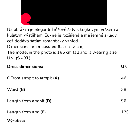
Na obrázku je elegantní růžové šaty s krajkovým vrškem a
kulatým výstřihem. Sukně je rozšířená a má jemné sklady,
což dodává šatům romantický vzhled.
Dimensions are measured flat (+/- 2 cm)
The model in the photo is 165 cm tall and is wearing size
UNI (
S
- XL
).
Dress dimensions:
UNI
OFrom armpit to armpit (
A
)
46 
Waist (
B
)
38 
Length from armpit (
D
)
96
Length from arm (
E
)
12
Výrobce: