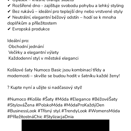
✔ Rozšířené dno - zajišťuje svobodu pohybu a lehký styling
✔ Bez rukávů – ideální pro teplejší dny nebo vrstvené styly
✔ Neutrální, elegantní béžový odstín – hodí se k mnoha
doplňkům a příležitostem
✔ Evropská produkce
Ideální pro:
Obchodní jednání
Večírky a elegantní výlety
Každodenní styl v městské eleganci
Košilové šaty Numoco Basic jsou kombinací třídy a
modernosti – skvěle se budou hodit v šatníku každé ženy!
? Kupte nyní a užijte si nadčasový styl!
#Numoco #Košile #Šaty #Móda #Elegance #BéžovéŠaty
#StylováŽena #PolskoMóda #MódaProKaždýDen
#BusinessLook #Třísný styl #TrendyLook #WomensMóda
#PříležitostnáChic #StylizacjaDnia