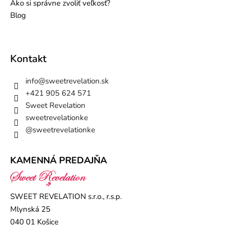
Ako si správne zvoliť veľkosť?
Blog
Kontakt
info
@
sweetrevelation.sk
+421 905 624 571
Sweet Revelation
sweetrevelationke
@sweetrevelationke
KAMENNÁ PREDAJŇA
SWEET REVELATION s.r.o., r.s.p.
Mlynská 25
040 01 Košice