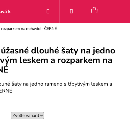
Hľadať
Prihlásenie
Nákupný
ová kolekcia
Zľavy
Posledné kúsky 9–49 €
Pou
 rozparkem na nohavici - ČERNÉ
košík
žasné dlouhé šaty na jedno
ivým leskem a rozparkem na
NÉ
hé šaty na jedno rameno s třpytivým leskem a
ČERNÉ