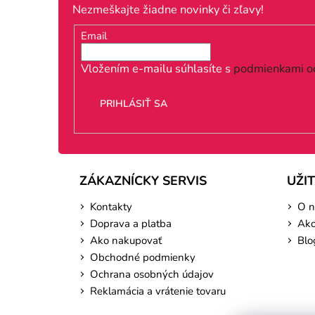
p
Nezmeškajte žiadne novinky či zľavy!
ä
Email
t
i
Vložením e-mailu súhlasíte s
podmienkami o
e
PRIHLÁSIŤ SA
ZÁKAZNÍCKY SERVIS
UŽI
Kontakty
O n
Doprava a platba
Ako
Ako nakupovať
Blo
Obchodné podmienky
Ochrana osobných údajov
Reklamácia a vrátenie tovaru