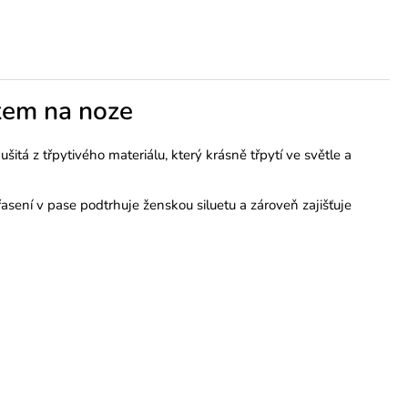
kem na noze
šitá z třpytivého materiálu, který krásně třpytí ve světle a
sení v pase podtrhuje ženskou siluetu a zároveň zajišťuje