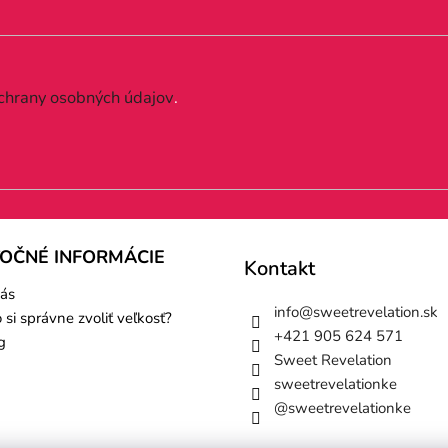
chrany osobných údajov
.
TOČNÉ INFORMÁCIE
Kontakt
ás
info
@
sweetrevelation.sk
 si správne zvoliť veľkosť?
+421 905 624 571
g
Sweet Revelation
sweetrevelationke
@sweetrevelationke