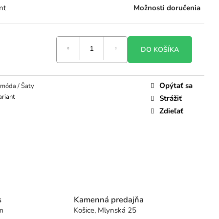
nt
Možnosti doručenia
DO KOŠÍKA
Opýtať sa
móda / Šaty
ariant
Strážiť
Zdieľať
s
Kamenná predajňa
m
Košice, Mlynská 25