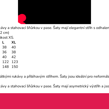
kávy a stahovací šňůrkou v pase. Šaty mají elegantní střih s odhale
 2 cm)
ikost XS.
L
XL
38
40
36
38
40
42
122
123
148
150
tkými rukávy a přiléhavým střihem. Šaty jsou ideální pro neformální i
vy a stahovací šňůrkou v pase. Šaty mají asymetrický výstřih a jsou 