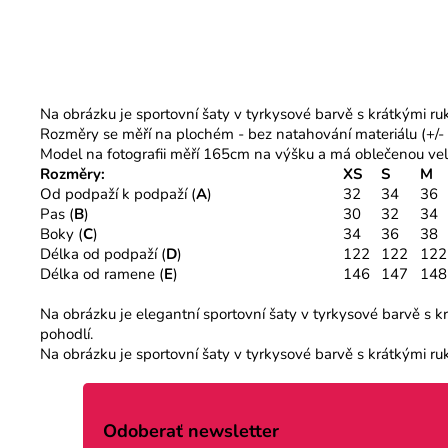
Na obrázku je sportovní šaty v tyrkysové barvě s krátkými ru
Rozměry se měří na plochém - bez natahování materiálu (+/-
Model na fotografii měří 165cm na výšku a má oblečenou vel
Rozměry:
XS
S
M
Od podpaží k podpaží (
A
)
32
34
36
Pas (
B
)
30
32
34
Boky (
C
)
34
36
38
Délka od podpaží (
D
)
122
122
122
Délka od ramene (
E
)
146
147
148
Na obrázku je elegantní sportovní šaty v tyrkysové barvě s krá
pohodlí.
Na obrázku je sportovní šaty v tyrkysové barvě s krátkými ruká
Z
á
Odoberať newsletter