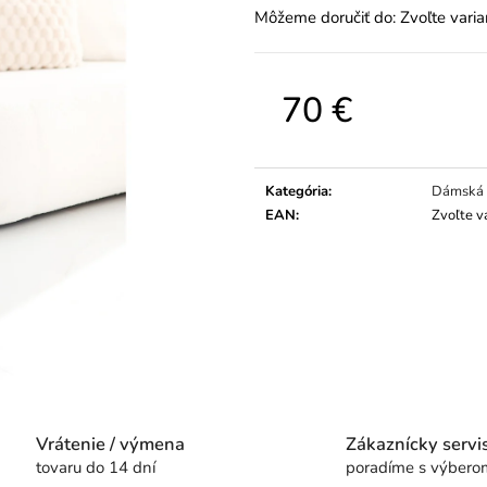
Môžeme doručiť do:
Zvoľte varia
70 €
Jednotková
cena:
Kategória
:
Dámská 
EAN
:
Zvoľte v
Vrátenie / výmena
Zákaznícky servi
tovaru do 14 dní
poradíme s výbero