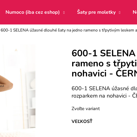
Numoco (iba cez eshop)
Šaty pre moletky
N
600-1 SELENA úžasné dlouhé šaty na jedno rameno s třpytivým leskem a
Čo potrebujete nájsť?
600-1 SELENA ú
rameno s třpyt
HĽADAŤ
nohavici - ČER
Odporúčame
600-1 SELENA úžasné dlou
rozparkem na nohavici - 
Zvoľte variant
VEĽKOSŤ