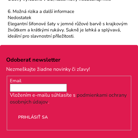
6. Možná rizika a další informace
Nedostatek
Elegantní šifonové šaty v jemné růžové barvě s krajkovým
živůtkem a krátkými rukávy. Sukně je lehká a splývavá,
ideální pro slavnostní příležitosti.
Z
á
Odoberať newsletter
p
Nezmeškajte žiadne novinky či zľavy!
ä
Email
t
i
Vložením e-mailu súhlasíte s
podmienkami ochrany
osobných údajov
.
e
PRIHLÁSIŤ SA