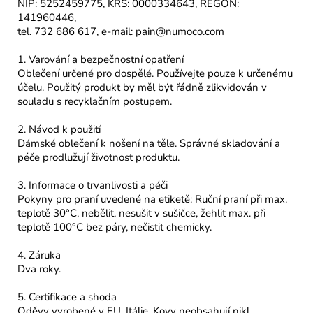
NIP: 5252459775, KRS: 0000334643, REGON:
141960446,
tel. 732 686 617, e-mail: pain@numoco.com
1. Varování a bezpečnostní opatření
Oblečení určené pro dospělé. Používejte pouze k určenému
účelu. Použitý produkt by měl být řádně zlikvidován v
souladu s recyklačním postupem.
2. Návod k použití
Dámské oblečení k nošení na těle. Správné skladování a
péče prodlužují životnost produktu.
3. Informace o trvanlivosti a péči
Pokyny pro praní uvedené na etiketě: Ruční praní při max.
teplotě 30°C, nebělit, nesušit v sušičce, žehlit max. při
teplotě 100°C bez páry, nečistit chemicky.
4. Záruka
Dva roky.
5. Certifikace a shoda
Oděvy vyrobené v EU, Itálie. Kovy neobsahují nikl.