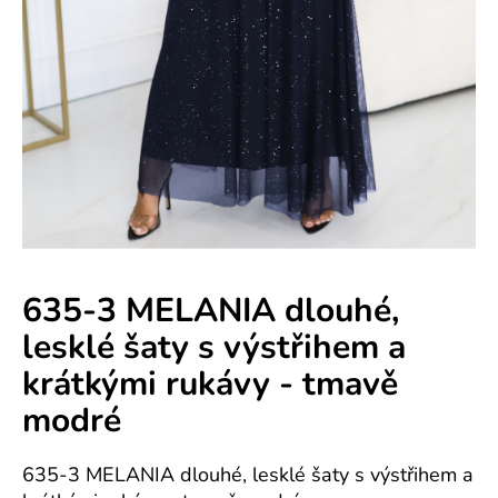
e
n
á
j
s
ť
?
635-3 MELANIA dlouhé,
lesklé šaty s výstřihem a
HĽADAŤ
krátkými rukávy - tmavě
modré
O
d
635-3 MELANIA dlouhé, lesklé šaty s výstřihem a
p