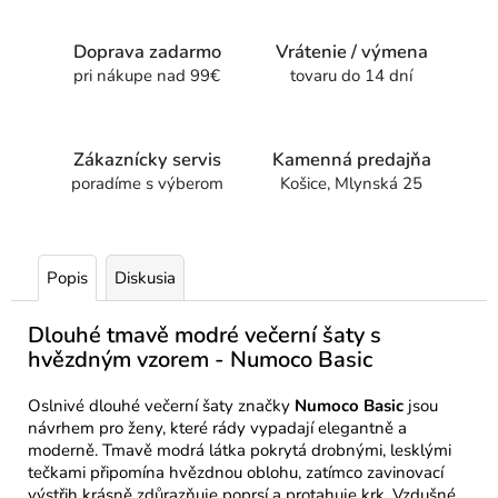
Doprava zadarmo
Vrátenie / výmena
pri nákupe nad 99€
tovaru do 14 dní
Zákaznícky servis
Kamenná predajňa
poradíme s výberom
Košice, Mlynská 25
Popis
Diskusia
Dlouhé tmavě modré večerní šaty s
hvězdným vzorem - Numoco Basic
Oslnivé dlouhé večerní šaty značky
Numoco Basic
jsou
návrhem pro ženy, které rády vypadají elegantně a
moderně. Tmavě modrá látka pokrytá drobnými, lesklými
tečkami připomína hvězdnou oblohu, zatímco zavinovací
výstřih krásně zdůrazňuje poprsí a protahuje krk. Vzdušné,