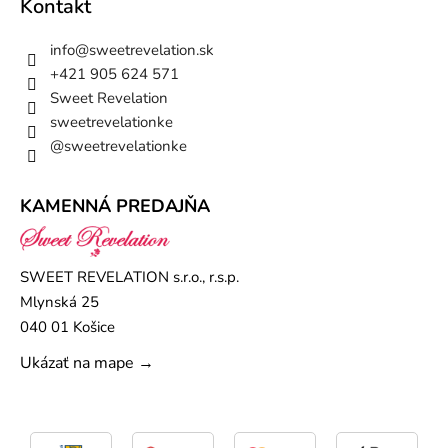
Kontakt
info
@
sweetrevelation.sk
+421 905 624 571
Sweet Revelation
sweetrevelationke
@sweetrevelationke
KAMENNÁ PREDAJŇA
SWEET REVELATION s.r.o., r.s.p.
Mlynská 25
040 01 Košice
Ukázať na mape →