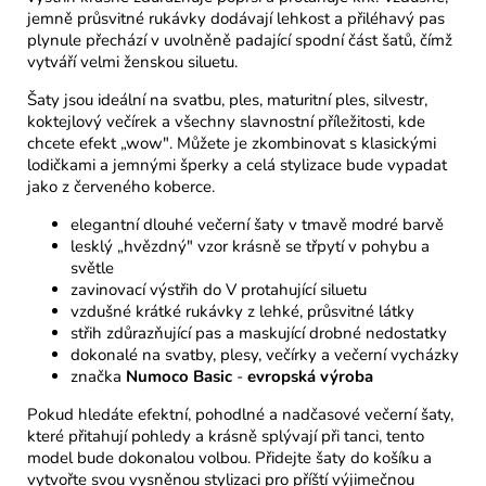
jemně průsvitné rukávky dodávají lehkost a přiléhavý pas
plynule přechází v uvolněně padající spodní část šatů, čímž
vytváří velmi ženskou siluetu.
Šaty jsou ideální na svatbu, ples, maturitní ples, silvestr,
koktejlový večírek a všechny slavnostní příležitosti, kde
chcete efekt „wow". Můžete je zkombinovat s klasickými
lodičkami a jemnými šperky a celá stylizace bude vypadat
jako z červeného koberce.
elegantní dlouhé večerní šaty v tmavě modré barvě
lesklý „hvězdný" vzor krásně se třpytí v pohybu a
světle
zavinovací výstřih do V protahující siluetu
vzdušné krátké rukávky z lehké, průsvitné látky
střih zdůrazňující pas a maskující drobné nedostatky
dokonalé na svatby, plesy, večírky a večerní vycházky
značka
Numoco Basic
-
evropská výroba
Pokud hledáte efektní, pohodlné a nadčasové večerní šaty,
které přitahují pohledy a krásně splývají při tanci, tento
model bude dokonalou volbou. Přidejte šaty do košíku a
vytvořte svou vysněnou stylizaci pro příští výjimečnou