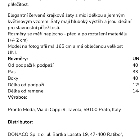
příležitost.
Elegantní červené krajkové šaty s midi délkou a jemným
květinovým vzorem. Šaty mají hluboký výstřih a jsou ideální
pro slavnostní příležitosti.
Rozměry se měří naplocho - před a po roztažení materiálu
(+/- 2 cm)
Model na fotografii má 165 cm a má oblečenou velikost
UNI.
Rozměry:
UN
Od podpaží k podpaží
40
Pas
33
Boky
40
Délka od podpaží
12
Délka od ramene
14
Výrobce:
Pronto Moda, Via di Coppi 9, Tavola, 59100 Prato, Italy
Distributor:
DONACO Sp. z o., ul. Bartka Lasota 19, 47-400 Ratiboř,