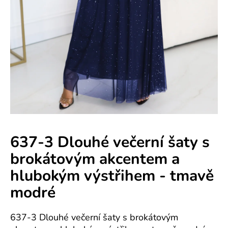
e
n
á
j
s
ť
?
637-3 Dlouhé večerní šaty s
brokátovým akcentem a
HĽADAŤ
hlubokým výstřihem - tmavě
modré
O
d
637-3 Dlouhé večerní šaty s brokátovým
p