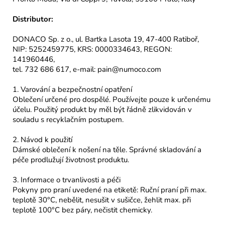
Distributor:
DONACO Sp. z o., ul. Bartka Lasota 19, 47-400 Ratiboř,
NIP: 5252459775, KRS: 0000334643, REGON:
141960446,
tel. 732 686 617, e-mail: pain@numoco.com
1. Varování a bezpečnostní opatření
Oblečení určené pro dospělé. Používejte pouze k určenému
účelu. Použitý produkt by měl být řádně zlikvidován v
souladu s recyklačním postupem.
2. Návod k použití
Dámské oblečení k nošení na těle. Správné skladování a
péče prodlužují životnost produktu.
3. Informace o trvanlivosti a péči
Pokyny pro praní uvedené na etiketě: Ruční praní při max.
teplotě 30°C, nebělit, nesušit v sušičce, žehlit max. při
teplotě 100°C bez páry, nečistit chemicky.