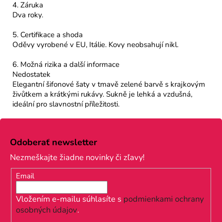
4. Záruka
Dva roky.
5. Certifikace a shoda
Oděvy vyrobené v EU, Itálie. Kovy neobsahují nikl.
6. Možná rizika a další informace
Nedostatek
Elegantní šifonové šaty v tmavě zelené barvě s krajkovým
živůtkem a krátkými rukávy. Sukně je lehká a vzdušná,
ideální pro slavnostní příležitosti.
Z
á
Odoberať newsletter
p
Nezmeškajte žiadne novinky či zľavy!
ä
Email
t
i
Vložením e-mailu súhlasíte s
podmienkami ochrany
osobných údajov
.
e