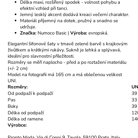
Délka maxi, rozšířený spodek - volnost pohybu a
efektní vzhled při tanci.
Jemný lesklý akcent dodává kreaci večerní charakter.
Materiál příjemný na dotek, pružný a snadno se
udržuje.
Značka:
Numoco Basic |
Výroba:
evropská.
Elegantní šifonové šaty v tmavě zelené barvě s krajkovým
živůtkem a krátkými rukávy. Sukně je lehká a splývavá,
ideální pro slavnostní příležitosti.
Rozměry se měří naplocho - před a po roztažení materiálu
(+/- 2 cm)
Model na fotografii má 165 cm a má oblečenou velikost
UNI.
Rozměry:
UNI
Od podpaží k podpaží
39
Pas
33
Boky
39
Délka od podpaží
12
Délka od ramene
14
Výrobce:
Pronto Moda, Via di Coppi 9, Tavola, 59100 Prato, Italy