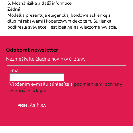
6. Možná rizika a další informace
Žádná
Modelka prezentuje elegancką, bordową sukienkę z
długimi rękawami i kopertowym dekoltem. Sukienka
podkreśla sylwetkę i jest idealna na wieczorne wyjścia.
Z
á
Odoberať newsletter
p
Nezmeškajte žiadne novinky či zľavy!
ä
Email
t
i
Vložením e-mailu súhlasíte s
podmienkami ochrany
osobných údajov
.
e
PRIHLÁSIŤ SA