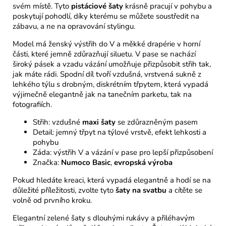
svém místě. Tyto
pistáciové šaty
krásně pracují v pohybu a
poskytují pohodlí, díky kterému se můžete soustředit na
zábavu, a ne na opravování stylingu.
Model má ženský výstřih do V a měkké drapérie v horní
části, které jemně zdůrazňují siluetu. V pase se nachází
široký pásek a vzadu vázání umožňuje přizpůsobit střih tak,
jak máte rádi. Spodní díl tvoří vzdušná, vrstvená sukně z
lehkého týlu s drobným, diskrétním třpytem, která vypadá
výjimečně elegantně jak na tanečním parketu, tak na
fotografiích.
Střih: vzdušné
maxi šaty
se zdůrazněným pasem
Detail: jemný třpyt na týlové vrstvě, efekt lehkosti a
pohybu
Záda: výstřih V a vázání v pase pro lepší přizpůsobení
Značka:
Numoco Basic
,
evropská výroba
Pokud hledáte kreaci, která vypadá elegantně a hodí se na
důležité příležitosti, zvolte tyto
šaty na svatbu
a cítěte se
volně od prvního kroku.
Elegantní zelené šaty s dlouhými rukávy a přiléhavým