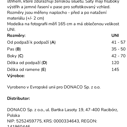
střihem, které zdůrazňují ženskou siluetu. Šaty mají hluboký
výstřih a jemné řasení v pase pro sofistikovaný vzhled.
Rozměry jsou měřeny naplocho - před a po natažení
materiálu (+/- 2 cm)
Modelka na fotografii měří 165 cm a má oblečenou velikost
UNI.
Rozměry:
UNI
Od podpaží k podpaží (
A
)
41 - 57
Pas (
B
)
35 - 50
Boky (
C
)
42 - 70
Délka od podpaží (
D
)
120
Délka od ramene (
E
)
145
Výrobce:
Vyrobeno v Evropské unii pro DONACO Sp. z o.o.
Distributor:
DONACO Sp. z o.o., ul. Bartka Lasoty 19, 47-400 Racibórz,
Polska
NIP: 5252459775, KRS: 0000334643, REGON:
141960446,