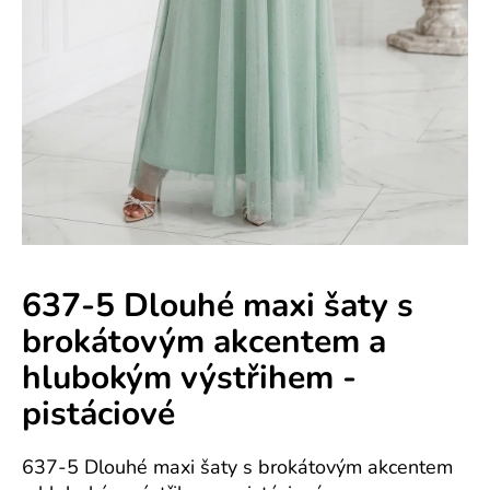
e
n
á
j
s
ť
?
637-5 Dlouhé maxi šaty s
brokátovým akcentem a
HĽADAŤ
hlubokým výstřihem -
pistáciové
O
d
637-5 Dlouhé maxi šaty s brokátovým akcentem
p