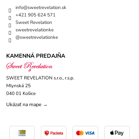
info
@
sweetrevelation.sk
+421 905 624 571
Sweet Revelation
sweetrevelationke
@sweetrevelationke
KAMENNÁ PREDAJŇA
SWEET REVELATION s.r.o., r.s.p.
Mlynská 25
040 01 Košice
Ukázať na mape →