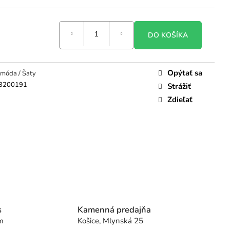
DO KOŠÍKA
Opýtať sa
móda / Šaty
3200191
Strážiť
Zdieľať
s
Kamenná predajňa
m
Košice, Mlynská 25