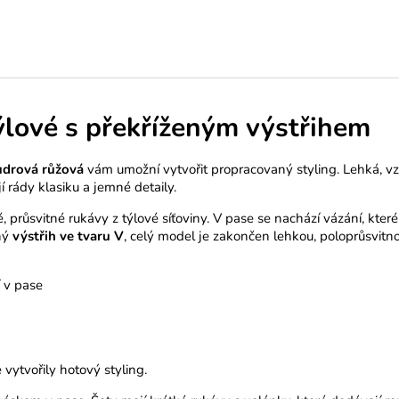
ýlové s překříženým výstřihem
udrová růžová
vám umožní vytvořit propracovaný styling. Lehká, vzdu
í rády klasiku a jemné detaily.
průsvitné rukávy z týlové síťoviny. V pase se nachází vázání, které 
lný
výstřih ve tvaru V
, celý model je zakončen lehkou, poloprůsvitn
í v pase
vytvořily hotový styling.