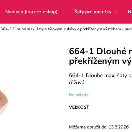
Numoco (iba cez eshop)
Šaty pre moletky
N
664-1 Dlouhé maxi šaty s týlovými rukávy a překříženým výstřihem - pud
Čo potrebujete nájsť?
664-1 Dlouhé m
překříženým vý
HĽADAŤ
664-1 Dlouhé maxi šaty s 
růžová
Odporúčame
Na sklade
VEĽKOSŤ
Môžeme doručiť do:
13.8.2026