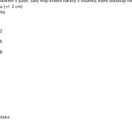
skem v pase. Šaty mají krátké rukávy s volánky, které dodávají ro
u (+/- 2 cm)
NI.
52
45
68
olska