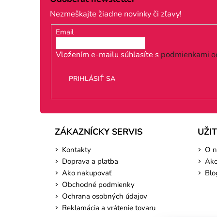
p
Nezmeškajte žiadne novinky či zľavy!
ä
Email
t
i
Vložením e-mailu súhlasíte s
podmienkami o
e
PRIHLÁSIŤ SA
ZÁKAZNÍCKY SERVIS
UŽI
Kontakty
O n
Doprava a platba
Ako
Ako nakupovať
Blo
Obchodné podmienky
Ochrana osobných údajov
Reklamácia a vrátenie tovaru