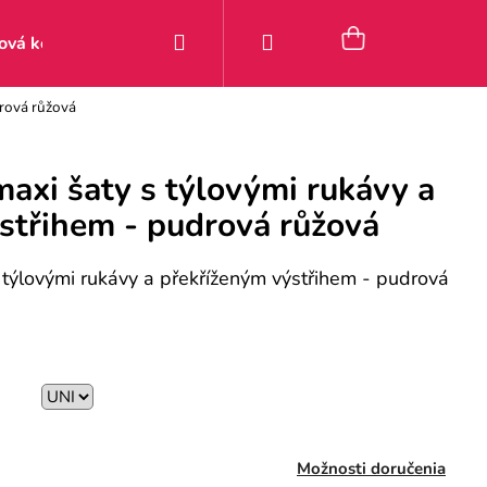
Hľadať
Prihlásenie
Nákupný
ová kolekcia
Zľavy
Posledné kúsky 9–49 €
Pou
rová růžová
košík
axi šaty s týlovými rukávy a
střihem - pudrová růžová
týlovými rukávy a překříženým výstřihem - pudrová
Možnosti doručenia