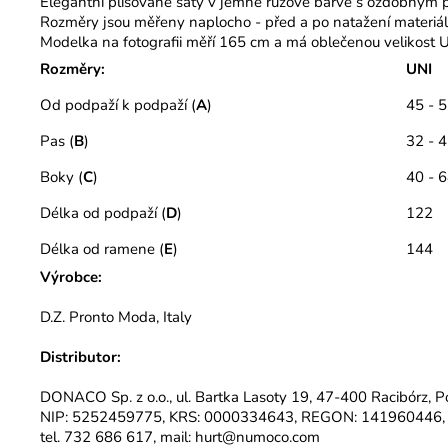
Elegantní plisované šaty v jemné růžové barvě s ozdobným pá
Rozměry jsou měřeny naplocho - před a po natažení materiál
Modelka na fotografii měří 165 cm a má oblečenou velikost U
Rozměry:
UNI
Od podpaží k podpaží (
A
)
45 - 
Pas (
B
)
32 - 
Boky (
C
)
40 - 
Délka od podpaží (
D
)
122
Délka od ramene (
E
)
144
Výrobce:
D.Z. Pronto Moda, Italy
Distributor:
DONACO Sp. z o.o., ul. Bartka Lasoty 19, 47-400 Racibórz, P
NIP: 5252459775, KRS: 0000334643, REGON: 141960446,
tel. 732 686 617, mail: hurt@numoco.com