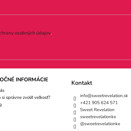
chrany osobných údajov
.
TOČNÉ INFORMÁCIE
Kontakt
ás
info
@
sweetrevelation.sk
 si správne zvoliť veľkosť?
+421 905 624 571
g
Sweet Revelation
sweetrevelationke
@sweetrevelationke