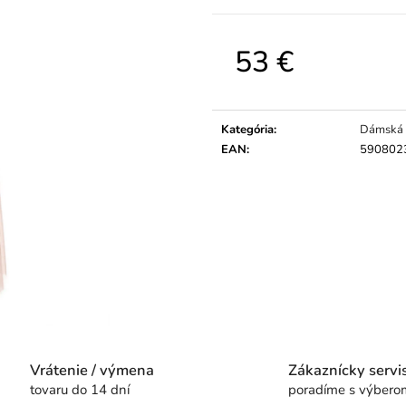
53 €
Jednotková
cena:
Kategória
:
Dámská 
EAN
:
590802
Vrátenie / výmena
Zákaznícky servi
tovaru do 14 dní
poradíme s výbero