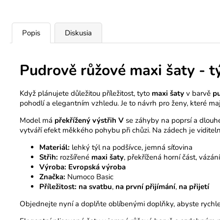
Popis
Diskusia
Pudrově růžové maxi šaty - t
Když plánujete důležitou příležitost, tyto
maxi šaty
v barvě
p
pohodlí a elegantním vzhledu. Je to návrh pro ženy, které maj
Model má
překřížený výstřih V
se záhyby na poprsí a dlouhé, 
vytváří efekt měkkého pohybu při chůzi. Na zádech je vidite
Materiál:
lehký týl na podšívce, jemná síťovina
Střih:
rozšířené
maxi šaty
, překřížená horní část, vázán
Výroba:
Evropská výroba
Značka:
Numoco Basic
Příležitost:
na svatbu
,
na první přijímání
,
na přijetí
Objednejte nyní a doplňte oblíbenými doplňky, abyste rychle 