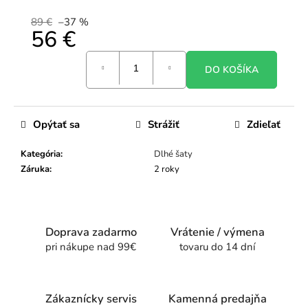
89 €
–37 %
56 €
Jednotková
DO KOŠÍKA
cena:
Opýtať sa
Strážiť
Zdieľať
Kategória
:
Dlhé šaty
Záruka
:
2 roky
Doprava zadarmo
Vrátenie / výmena
pri nákupe nad 99€
tovaru do 14 dní
Zákaznícky servis
Kamenná predajňa