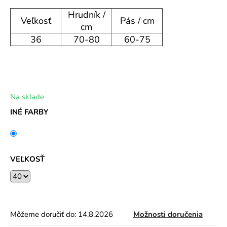
o
Hrudník /
Veľkosť
Pás / cm
r
cm
ú
36
70-80
60-75
č
a
m
e
Na sklade
INÉ FARBY
VEĽKOSŤ
Môžeme doručiť do:
14.8.2026
Možnosti doručenia