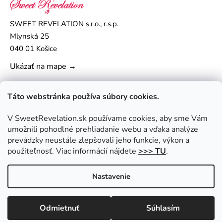
SWEET REVELATION s.r.o., r.s.p.
Mlynská 25
040 01 Košice
Ukázať na mape →
Táto webstránka používa súbory cookies.
V SweetRevelation.sk používame cookies, aby sme Vám
umožnili pohodlné prehliadanie webu a vďaka analýze
prevádzky neustále zlepšovali jeho funkcie, výkon a
použiteľnosť. Viac informácií nájdete
>>> TU
.
Nastavenie
Vytvoril Shoptet
|
Upravil Balkys
Copyright 2026
SweetRevelation.sk
. Všetky práva
Odmietnuť
Súhlasím
vyhradené.
Upraviť nastavenie cookies