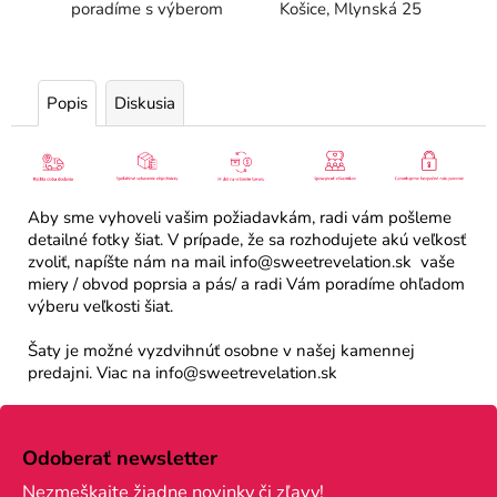
poradíme s výberom
Košice, Mlynská 25
Popis
Diskusia
Aby sme vyhoveli vašim požiadavkám, radi vám pošleme
detailné fotky šiat. V prípade, že sa rozhodujete akú veľkosť
zvoliť, napíšte nám na mail info@sweetrevelation.sk vaše
miery / obvod poprsia a pás/ a radi Vám poradíme ohľadom
výberu veľkosti šiat.
Šaty je možné vyzdvihnúť osobne v našej kamennej
predajni. Viac na info@sweetrevelation.sk
Z
á
Odoberať newsletter
p
Nezmeškajte žiadne novinky či zľavy!