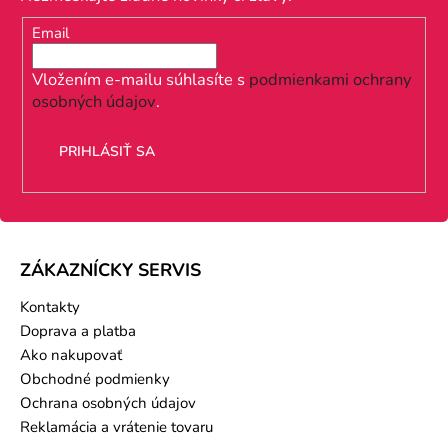
ä
Email
t
i
Vložením e-mailu súhlasíte s
podmienkami ochrany
osobných údajov
.
e
PRIHLÁSIŤ SA
ZÁKAZNÍCKY SERVIS
Kontakty
Doprava a platba
Ako nakupovať
Obchodné podmienky
Ochrana osobných údajov
Reklamácia a vrátenie tovaru