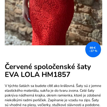
e
n
á
j
s
ť
?
89 €
–37 %
Červené spoločenské šaty
EVA LOLA HM1857
HĽADAŤ
V týchto šatách sa budete cítiť ako kráľovná. Šaty sú z jemne
elastického materiálu, sukňa je do tvaru zvona. Celé šaty
pokrýva nádherná krajka, okrem ramienka, ktoré je zdobené
O
niekoľkými radmi perličiek. Zapínanie je vzadu na zips. Šaty
d
sú vhodné na plesy, večierky, stužkové slávnosti a podobne.
p