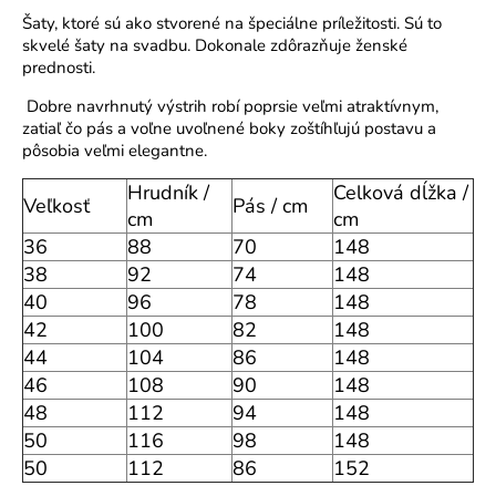
o
Šaty, ktoré sú ako stvorené na špeciálne príležitosti. Sú to
r
skvelé šaty na svadbu. Dokonale zdôrazňuje ženské
prednosti.
ú
č
Dobre navrhnutý výstrih robí poprsie veľmi atraktívnym,
a
zatiaľ čo pás a voľne uvoľnené boky zoštíhľujú postavu a
m
pôsobia veľmi elegantne.
e
Hrudník /
Celková dĺžka /
Veľkosť
Pás / cm
cm
cm
36
88
70
148
38
92
74
148
40
96
78
148
42
100
82
148
44
104
86
148
46
108
90
148
48
112
94
148
50
116
98
148
50
112
86
152