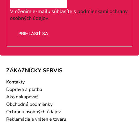
t
i
Vložením e-mailu súhlasíte s
podmienkami ochrany
osobných údajov
.
e
PRIHLÁSIŤ SA
ZÁKAZNÍCKY SERVIS
Kontakty
Doprava a platba
Ako nakupovať
Obchodné podmienky
Ochrana osobných údajov
Reklamácia a vrátenie tovaru