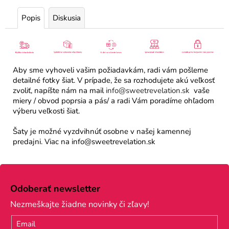
Popis
Diskusia
Aby sme vyhoveli vašim požiadavkám, radi vám pošleme
detailné fotky šiat. V prípade, že sa rozhodujete akú veľkosť
zvoliť, napíšte nám na mail
info@sweetrevelation.sk
vaše
miery / obvod poprsia a pás/ a radi Vám poradíme ohľadom
výberu veľkosti šiat.
Šaty je možné vyzdvihnúť osobne v našej kamennej
predajni. Viac na info@sweetrevelation.sk
Z
á
Odoberať newsletter
p
Nezmeškajte žiadne novinky či zľavy!
ä
Email