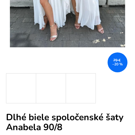
e
n
á
j
s
ť
?
79 €
–20 %
HĽADAŤ
Dlhé biele spoločenské šaty
O
Anabela 90/8
d
p