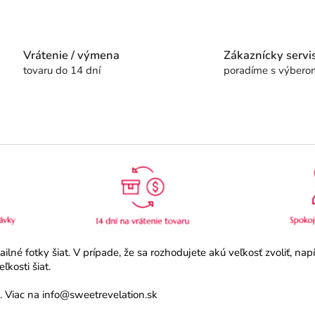
Vrátenie / výmena
Zákaznícky servi
tovaru do 14 dní
poradíme s výbero
né fotky šiat. V prípade, že sa rozhodujete akú veľkosť zvoliť, na
kosti šiat.
 Viac na info@sweetrevelation.sk