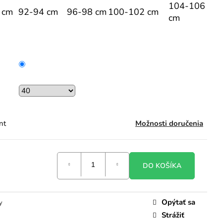
104-106
 cm
92-94 cm
96-98 cm
100-102 cm
cm
nt
Možnosti doručenia
DO KOŠÍKA
Opýtať sa
y
Strážiť