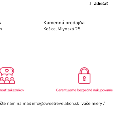
Zdieľať
s
Kamenná predajňa
m
Košice, Mlynská 25
píšte nám na mail
info@sweetrevelation.sk
vaše miery /