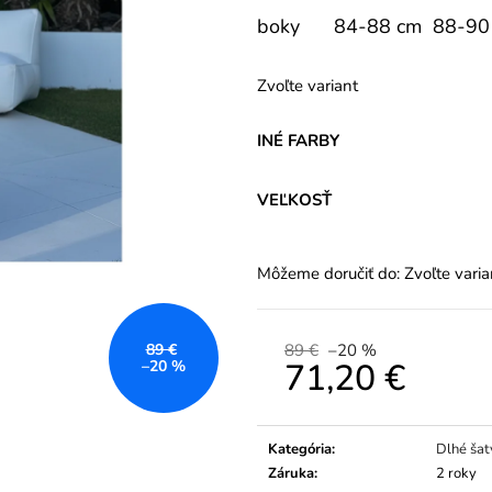
boky
84-88 cm
88-90
Zvoľte variant
INÉ FARBY
VEĽKOSŤ
Môžeme doručiť do:
Zvoľte varia
89 €
–20 %
89 €
71,20 €
–20 %
Jednotková
cena:
Kategória
:
Dlhé šat
Záruka
:
2 roky