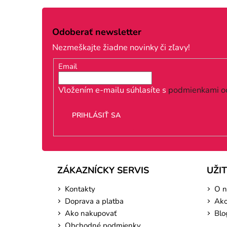
Z
á
Odoberať newsletter
p
Nezmeškajte žiadne novinky či zľavy!
ä
Email
t
i
Vložením e-mailu súhlasíte s
podmienkami o
e
PRIHLÁSIŤ SA
ZÁKAZNÍCKY SERVIS
UŽI
Kontakty
O n
Doprava a platba
Ako
Ako nakupovať
Blo
Obchodné podmienky