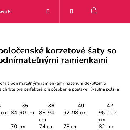
Hľadať
Prihlásenie
Nákupný
ová kolekcia
Zľavy
Posledné kúsky 9–49 €
Pou
košík
poločenské korzetové šaty so
 odnímateľnými ramienkami
etom a odnímateľnými ramienkami, riaseným dekoltom a
 chrbte pre perfektné prispôsobenie postave. Kvalitná poľská
4
36
38
40
42
 cm
84-90 cm
88-94
92-98 cm
96-102
cm
cm
70 cm
74 cm
78 cm
82 cm