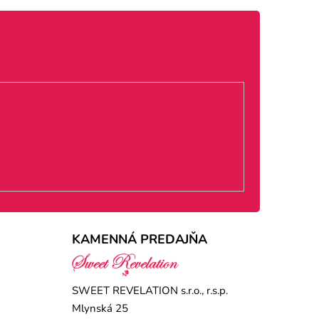
KAMENNÁ PREDAJŇA
SWEET REVELATION s.r.o., r.s.p.
Mlynská 25