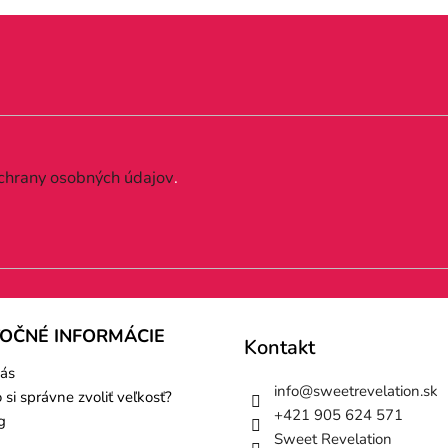
chrany osobných údajov
.
TOČNÉ INFORMÁCIE
Kontakt
ás
info
@
sweetrevelation.sk
 si správne zvoliť veľkosť?
+421 905 624 571
g
Sweet Revelation