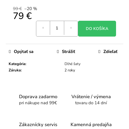
99 €
–20 %
79 €
Jednotková
DO KOŠÍKA
cena:
Opýtať sa
Strážiť
Zdieľať
Kategória
:
Dlhé šaty
Záruka
:
2 roky
Doprava zadarmo
Vrátenie / výmena
pri nákupe nad 99€
tovaru do 14 dní
Zákaznícky servis
Kamenná predajňa