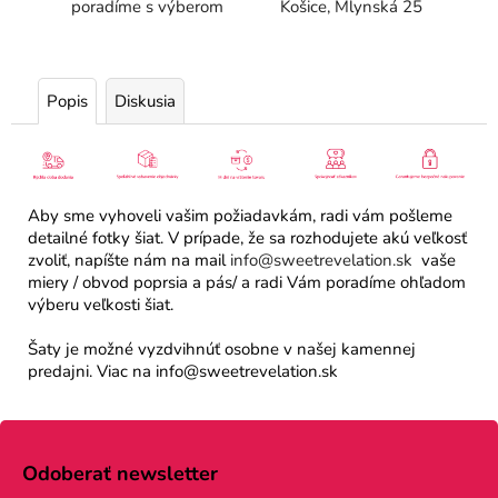
poradíme s výberom
Košice, Mlynská 25
Popis
Diskusia
Aby sme vyhoveli vašim požiadavkám, radi vám pošleme
detailné fotky šiat. V prípade, že sa rozhodujete akú veľkosť
zvoliť, napíšte nám na mail
info@sweetrevelation.sk
vaše
miery / obvod poprsia a pás/ a radi Vám poradíme ohľadom
výberu veľkosti šiat.
Šaty je možné vyzdvihnúť osobne v našej kamennej
predajni. Viac na info@sweetrevelation.sk
Z
á
Odoberať newsletter