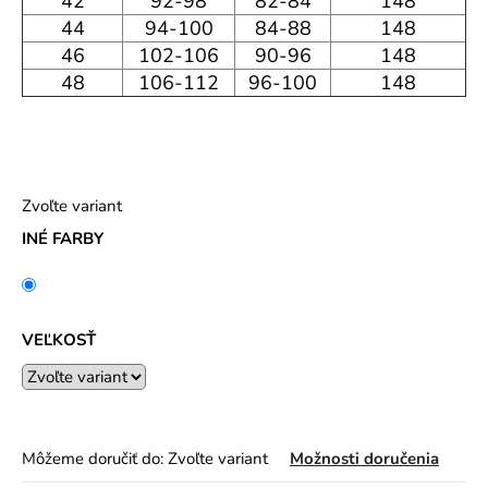
42
92-98
82-84
148
44
94-100
84-88
148
46
102-106
90-96
148
48
106-112
96-100
148
Zvoľte variant
INÉ FARBY
VEĽKOSŤ
Môžeme doručiť do:
Zvoľte variant
Možnosti doručenia