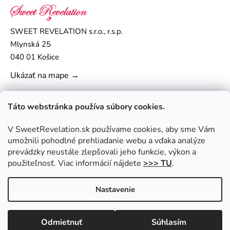
SWEET REVELATION s.r.o., r.s.p.
Mlynská 25
040 01 Košice
Ukázať na mape →
Táto webstránka používa súbory cookies.
V SweetRevelation.sk používame cookies, aby sme Vám
umožnili pohodlné prehliadanie webu a vďaka analýze
prevádzky neustále zlepšovali jeho funkcie, výkon a
použiteľnosť. Viac informácií nájdete
>>> TU
.
Nastavenie
Vytvoril Shoptet
|
Upravil Balkys
Copyright 2026
SweetRevelation.sk
. Všetky práva
Odmietnuť
Súhlasím
vyhradené.
Upraviť nastavenie cookies