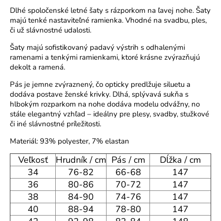
o
Dlhé spoločenské letné šaty s rázporkom na ľavej nohe. Šaty
r
majú tenké nastaviteľné ramienka. Vhodné na svadbu, ples,
či už slávnostné udalosti.
ú
č
Šaty majú sofistikovaný padavý výstrih s odhalenými
a
ramenami a tenkými ramienkami, ktoré krásne zvýrazňujú
m
dekolt a ramená.
e
Pás je jemne zvýraznený, čo opticky predlžuje siluetu a
dodáva postave ženské krivky. Dlhá, splývavá sukňa s
hlbokým rozparkom na nohe dodáva modelu odvážny, no
stále elegantný vzhľad – ideálny pre plesy, svadby, stužkové
či iné slávnostné príležitosti.
Materiál: 93% polyester, 7% elastan
Veľkosť
Hrudník / cm
Pás / cm
Dĺžka / cm
34
76-82
66-68
147
36
80-86
70-72
147
38
84-90
74-76
147
40
88-94
78-80
147