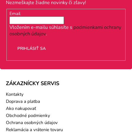
p
Nezmeškajte žiadne novinky či zľavy!
ä
Email
t
i
Vložením e-mailu súhlasíte s
podmienkami ochrany
osobných údajov
.
e
PRIHLÁSIŤ SA
ZÁKAZNÍCKY SERVIS
Kontakty
Doprava a platba
Ako nakupovať
Obchodné podmienky
Ochrana osobných údajov
Reklamácia a vrátenie tovaru