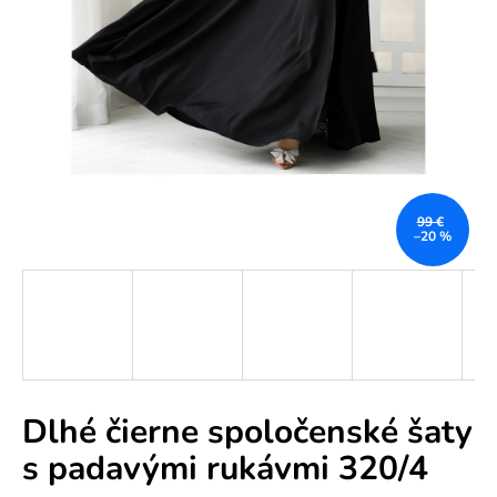
e
n
á
j
s
ť
?
99 €
–20 %
HĽADAŤ
Dlhé čierne spoločenské šaty
O
s padavými rukávmi 320/4
d
p