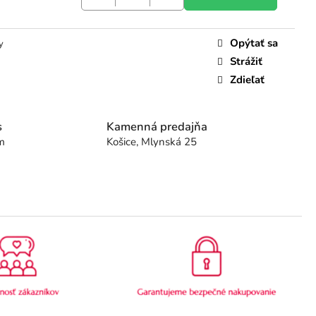
Opýtať sa
y
Strážiť
Zdieľať
s
Kamenná predajňa
m
Košice, Mlynská 25