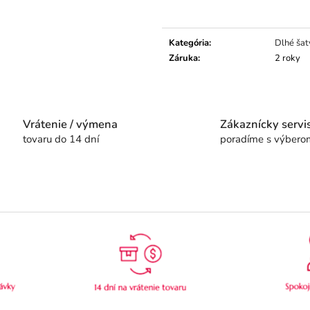
Jednotková
cena:
Kategória
:
Dlhé šat
Záruka
:
2 roky
Vrátenie / výmena
Zákaznícky servi
tovaru do 14 dní
poradíme s výbero