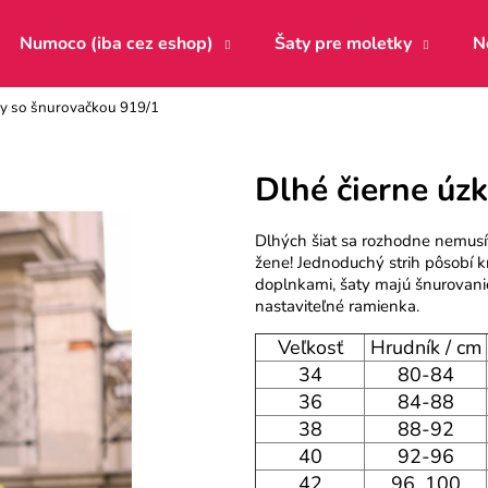
Numoco (iba cez eshop)
Šaty pre moletky
N
ty so šnurovačkou 919/1
Čo potrebujete nájsť?
Dlhé čierne úz
HĽADAŤ
Dlhých šiat sa rozhodne nemusí
žene! Jednoduchý strih pôsobí 
doplnkami, šaty majú šnurovanie
nastaviteľné ramienka.
Odporúčame
Veľkosť
Hrudník / cm
34
80-84
36
84-88
38
88-92
40
92-96
42
96_100