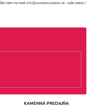
píšte nám na mail
info@sweetrevelation.sk
vaše miery /
KAMENNÁ PREDAJŇA