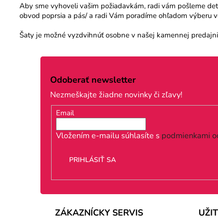
Aby sme vyhoveli vašim požiadavkám, radi vám pošleme detail
obvod poprsia a pás/ a radi Vám poradíme ohľadom výberu veľ
Šaty je možné vyzdvihnúť osobne v našej kamennej predajni.
Z
á
Odoberať newsletter
p
Nezmeškajte žiadne novinky či zľavy!
ä
Email
t
i
Vložením e-mailu súhlasíte s
podmienkami o
e
PRIHLÁSIŤ SA
ZÁKAZNÍCKY SERVIS
UŽI