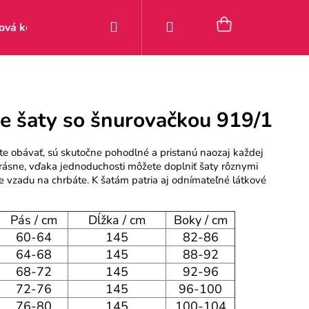
Hľadať
Prihlásenie
Nákupný
ová kolekcia
Zľavy
Posledné kúsky 9–49 €
Pou
košík
ke šaty so šnurovačkou 919/1
te obávať, sú skutočne pohodlné a pristanú naozaj každej
krásne, vďaka jednoduchosti môžete doplniť šaty rôznymi
 vzadu na chrbáte. K šatám patria aj odnímateľné látkové
Pás / cm
Dĺžka / cm
Boky / cm
60-64
145
82-86
64-68
145
88-92
68-72
145
92-96
72-76
145
96-100
76-80
145
100-104