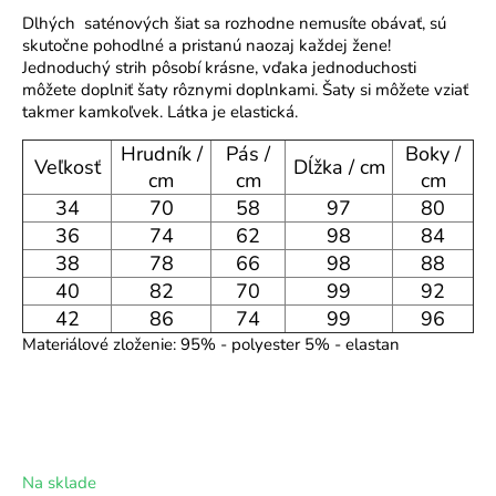
o
Dlhých saténových šiat sa rozhodne nemusíte obávať, sú
r
skutočne pohodlné a pristanú naozaj každej žene!
Jednoduchý strih pôsobí krásne, vďaka jednoduchosti
ú
môžete doplniť šaty rôznymi doplnkami. Šaty si môžete vziať
č
takmer kamkoľvek. Látka je elastická.
a
m
Hrudník /
Pás /
Boky /
Veľkosť
Dĺžka / cm
e
cm
cm
cm
34
70
58
97
80
36
74
62
98
84
38
78
66
98
88
40
82
70
99
92
42
86
74
99
96
Materiálové zloženie: 95% - polyester 5% - elastan
Na sklade