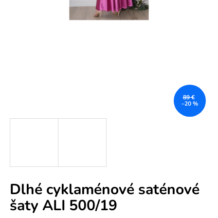
e
n
á
j
s
ť
?
89 €
–20 %
HĽADAŤ
Dlhé cyklaménové saténové
O
šaty ALI 500/19
d
p