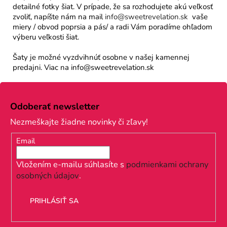
detailné fotky šiat. V prípade, že sa rozhodujete akú veľkosť
zvoliť, napíšte nám na mail
info@sweetrevelation.sk
vaše
miery / obvod poprsia a pás/ a radi Vám poradíme ohľadom
výberu veľkosti šiat.
Šaty je možné vyzdvihnúť osobne v našej kamennej
predajni. Viac na info@sweetrevelation.sk
Z
á
Odoberať newsletter
p
Nezmeškajte žiadne novinky či zľavy!
ä
Email
t
i
Vložením e-mailu súhlasíte s
podmienkami ochrany
osobných údajov
.
e
PRIHLÁSIŤ SA