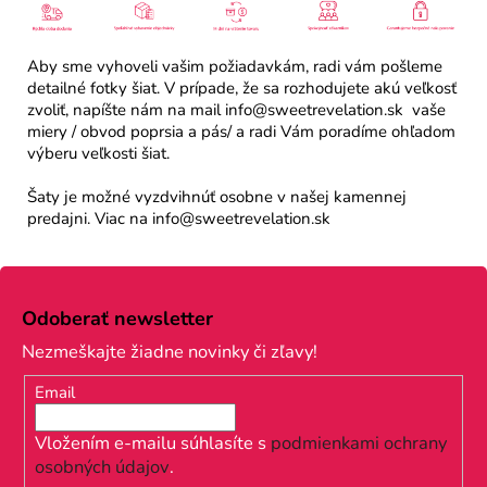
Aby sme vyhoveli vašim požiadavkám, radi vám pošleme
detailné fotky šiat. V prípade, že sa rozhodujete akú veľkosť
zvoliť, napíšte nám na mail info@sweetrevelation.sk vaše
miery / obvod poprsia a pás/ a radi Vám poradíme ohľadom
výberu veľkosti šiat.
Šaty je možné vyzdvihnúť osobne v našej kamennej
predajni. Viac na info@sweetrevelation.sk
Z
á
Odoberať newsletter
p
Nezmeškajte žiadne novinky či zľavy!
ä
Email
t
i
Vložením e-mailu súhlasíte s
podmienkami ochrany
osobných údajov
.
e