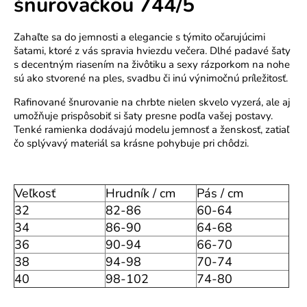
šnurovačkou 744/5
o
r
Zahaľte sa do jemnosti a elegancie s týmito očarujúcimi
ú
šatami, ktoré z vás spravia hviezdu večera. Dlhé padavé šaty
č
s decentným riasením na živôtiku a sexy rázporkom na nohe
a
sú ako stvorené na ples, svadbu či inú výnimočnú príležitosť.
m
Rafinované šnurovanie na chrbte nielen skvelo vyzerá, ale aj
e
umožňuje prispôsobiť si šaty presne podľa vašej postavy.
Tenké ramienka dodávajú modelu jemnosť a ženskosť, zatiaľ
čo splývavý materiál sa krásne pohybuje pri chôdzi.
Veľkosť
Hrudník / cm
Pás / cm
32
82-86
60-64
34
86-90
64-68
36
90-94
66-70
38
94-98
70-74
40
98-102
74-80