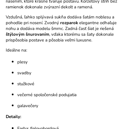
riasením, ktoré krásne tvaruje postavu. Korzetový strih bez
o
ramienok dokonale zvýrazní dekolt a ramená.
r
Vzdušná, ľahko splývavá sukňa dodáva šatám noblesu a
ú
pohodlie pri nosení. Zvodný
rozparok
elegantne odhaľuje
č
nohu a dodáva modelu šmrnc. Zadná časť šiat je riešená
a
štýlovým šnurovaním
, vďaka ktorému sa šaty dokonale
m
prispôsobia postave a pôsobia veľmi luxusne.
e
Ideálne na:
plesy
svadby
stužkové
večerné spoločenské podujatia
galavečery
Detaily:
Farba: fialovobordová