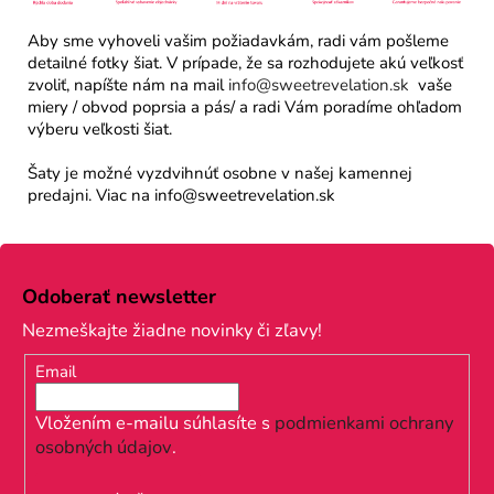
Aby sme vyhoveli vašim požiadavkám, radi vám pošleme
detailné fotky šiat. V prípade, že sa rozhodujete akú veľkosť
zvoliť, napíšte nám na mail
info@sweetrevelation.sk
vaše
miery / obvod poprsia a pás/ a radi Vám poradíme ohľadom
výberu veľkosti šiat.
Šaty je možné vyzdvihnúť osobne v našej kamennej
predajni. Viac na info@sweetrevelation.sk
Z
á
Odoberať newsletter
p
Nezmeškajte žiadne novinky či zľavy!
ä
Email
t
i
Vložením e-mailu súhlasíte s
podmienkami ochrany
osobných údajov
.
e