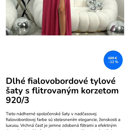
e
n
á
j
s
ť
?
109 €
–12 %
Dlhé fialovobordové tylové
šaty s flitrovaným korzetom
HĽADAŤ
920/3
Tieto nádherné spoločenské šaty v nadčasovej
O
fialovobordovej farbe sú stelesnením elegancie, ženskosti a
d
luxusu. Vrchná časť je jemne zdobená flitrami a efektným
p