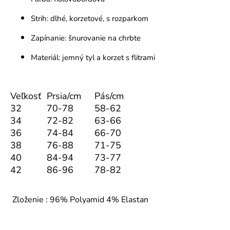
Strih: dlhé, korzetové, s rozparkom
Zapínanie: šnurovanie na chrbte
Materiál: jemný tyl a korzet s flitrami
Veľkosť
Prsia/cm
Pás/cm
32
70-78
58-62
34
72-82
63-66
36
74-84
66-70
38
76-88
71-75
40
84-94
73-77
42
86-96
78-82
Zloženie : 96% Polyamid 4% Elastan