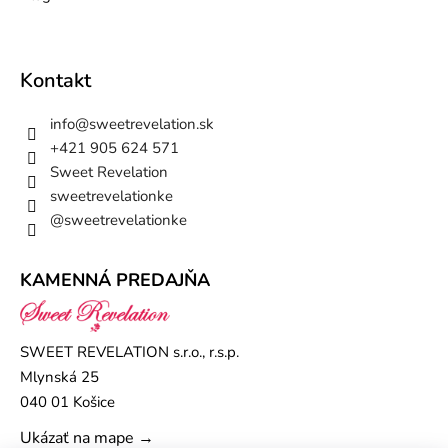
Kontakt
info
@
sweetrevelation.sk
+421 905 624 571
Sweet Revelation
sweetrevelationke
@sweetrevelationke
KAMENNÁ PREDAJŇA
SWEET REVELATION s.r.o., r.s.p.
Mlynská 25
040 01 Košice
Ukázať na mape →