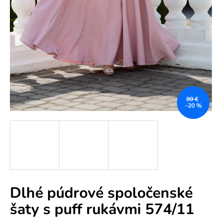
e
n
á
j
s
ť
?
99 €
–20 %
HĽADAŤ
Dlhé púdrové spoločenské
O
šaty s puff rukávmi 574/11
d
p