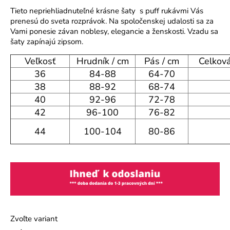
o
Tieto nepriehliadnuteľné krásne šaty s puff rukávmi Vás
r
prenesú do sveta rozprávok. Na spoločenskej udalosti sa za
Vami ponesie závan noblesy, elegancie a ženskosti. Vzadu sa
ú
šaty zapínajú zipsom.
č
a
Veľkosť
Hrudník / cm
Pás / cm
Celková
m
36
84-88
64-70
e
38
88-92
68-74
40
92-96
72-78
42
96-100
76-82
44
100-104
80-86
Zvoľte variant