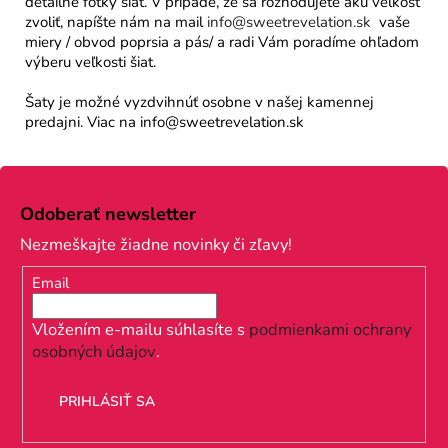
detailné fotky šiat. V prípade, že sa rozhodujete akú veľkosť
zvoliť, napíšte nám na mail
info@sweetrevelation.sk
vaše
miery / obvod poprsia a pás/ a radi Vám poradíme ohľadom
výberu veľkosti šiat.
Šaty je možné vyzdvihnúť osobne v našej kamennej
predajni. Viac na info@sweetrevelation.sk
Z
á
Odoberať newsletter
p
Nezmeškajte žiadne novinky či zľavy!
ä
Email
t
i
Vložením e-mailu súhlasíte s
podmienkami ochrany
osobných údajov
.
e
PRIHLÁSIŤ SA