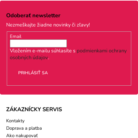
Z
á
Odoberať newsletter
p
Nezmeškajte žiadne novinky či zľavy!
ä
Email
t
i
Vložením e-mailu súhlasíte s
podmienkami ochrany
osobných údajov
.
e
PRIHLÁSIŤ SA
ZÁKAZNÍCKY SERVIS
Kontakty
Doprava a platba
Ako nakupovať