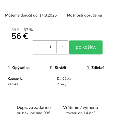
Môžeme doručiť do:
14.8.2026
Možnosti doručenia
89 €
–37 %
56 €
Jednotková
DO KOŠÍKA
cena:
Opýtať sa
Strážiť
Zdieľať
Kategória
:
Dlhé šaty
Záruka
:
2 roky
Doprava zadarmo
Vrátenie / výmena
pri nákupe nad 99€
tovaru do 14 dní