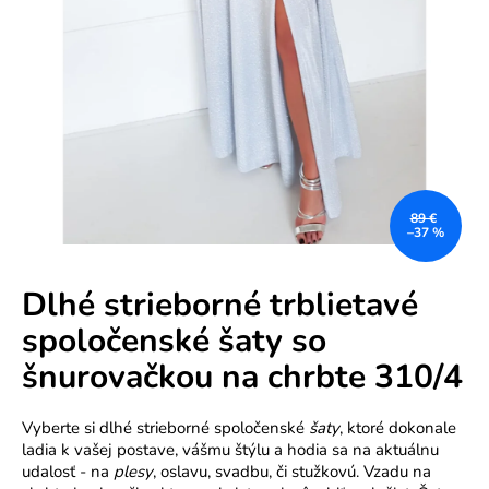
e
n
á
j
s
ť
?
89 €
–37 %
Dlhé strieborné trblietavé
spoločenské šaty so
HĽADAŤ
šnurovačkou na chrbte 310/4
Vyberte si dlhé strieborné spoločenské
šaty
, ktoré dokonale
O
ladia k vašej postave, vášmu štýlu a hodia sa na aktuálnu
d
udalosť - na
plesy
, oslavu, svadbu, či stužkovú. Vzadu na
p