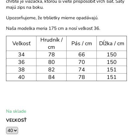
chrbte je viazačka, ktorou si viete prispôsobiť vrch šiat. Šaty
o
majú zips na boku.
r
Upozorňujeme, že trblietky mierne opadávajú.
ú
č
Naša modelka meria 175 cm a nosí veľkosť 36.
a
m
Hrudník /
Veľkosť
Pás / cm
Dĺžka / cm
e
cm
34
78
66
150
36
80
70
150
38
82
74
151
40
84
78
151
Na sklade
VEĽKOSŤ