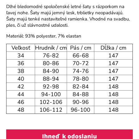
o
Dlhé bledomodré spoločenské letné šaty s rázporkom na
r
ľavej nohe. Šaty majú jemný lesk, trblietky neopadávajú.
Šaty majú tenké nastaviteľné ramienka. Vhodné na svadbu,
ú
ples, či už slávnostné udalosti.
č
a
Materiál: 93% polyester, 7% elastan
m
e
Veľkosť
Hrudník / cm
Pás / cm
Dĺžka / cm
34
76-82
66-68
147
36
80-86
70-72
147
38
84-90
74-76
147
40
88-94
78-80
147
42
92-98
82-84
148
44
94-100
84-88
148
46
102-106
90-96
148
48
106-112
96-100
148