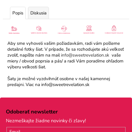
Popis
Diskusia
Aby sme vyhoveli vašim požiadavkám, radi vám pošleme
detailné fotky šiat. V prípade, že sa rozhodujete akú veľkosť
zvoliť, napíšte nám na mail
info@sweetrevelation.sk
vaše
miery / obvod poprsia a pás/ a radi Vám poradíme ohľadom
výberu veľkosti šiat.
Šaty je možné vyzdvihnúť osobne v našej kamennej
predajni. Viac na info@sweetrevelation.sk
Z
á
Odoberať newsletter
p
Nezmeškajte žiadne novinky či zľavy!
ä
Email