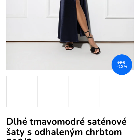
e
n
á
j
s
ť
?
99 €
–20 %
HĽADAŤ
Dlhé tmavomodré saténové
O
šaty s odhaleným chrbtom
d
p