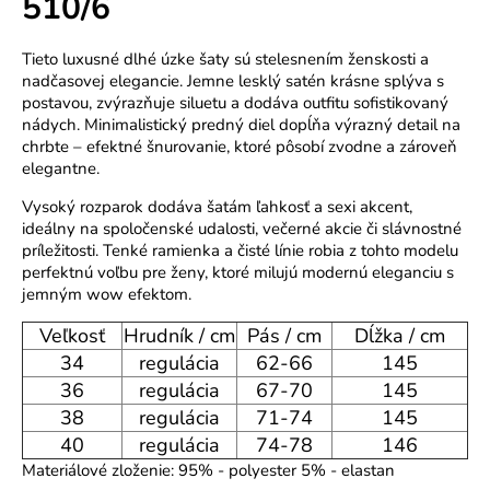
510/6
o
r
Tieto luxusné dlhé úzke šaty sú stelesnením ženskosti a
ú
nadčasovej elegancie. Jemne lesklý satén krásne splýva s
č
postavou, zvýrazňuje siluetu a dodáva outfitu sofistikovaný
a
nádych. Minimalistický predný diel dopĺňa výrazný detail na
m
chrbte – efektné šnurovanie, ktoré pôsobí zvodne a zároveň
e
elegantne.
Vysoký rozparok dodáva šatám ľahkosť a sexi akcent,
ideálny na spoločenské udalosti, večerné akcie či slávnostné
príležitosti. Tenké ramienka a čisté línie robia z tohto modelu
perfektnú voľbu pre ženy, ktoré milujú modernú eleganciu s
jemným wow efektom.
Veľkosť
Hrudník / cm
Pás / cm
Dĺžka / cm
34
regulácia
62-66
145
36
regulácia
67-70
145
38
regulácia
71-74
145
40
regulácia
74-78
146
Materiálové zloženie: 95% - polyester 5% - elastan