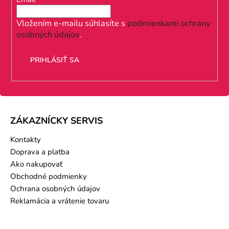
t
i
Vložením e-mailu súhlasíte s
podmienkami ochrany
osobných údajov
.
e
PRIHLÁSIŤ SA
ZÁKAZNÍCKY SERVIS
Kontakty
Doprava a platba
Ako nakupovať
Obchodné podmienky
Ochrana osobných údajov
Reklamácia a vrátenie tovaru