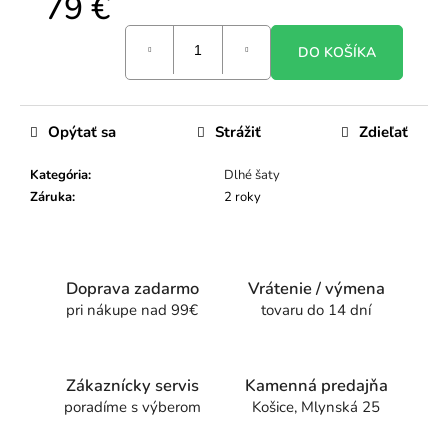
79 €
Jednotková
DO KOŠÍKA
cena:
Opýtať sa
Strážiť
Zdieľať
Kategória
:
Dlhé šaty
Záruka
:
2 roky
Doprava zadarmo
Vrátenie / výmena
pri nákupe nad 99€
tovaru do 14 dní
Zákaznícky servis
Kamenná predajňa
poradíme s výberom
Košice, Mlynská 25