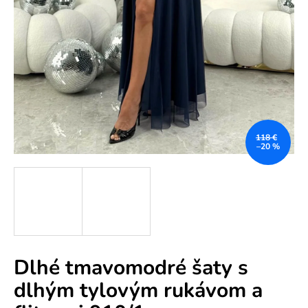
e
n
á
j
s
ť
?
118 €
–20 %
HĽADAŤ
Dlhé tmavomodré šaty s
O
dlhým tylovým rukávom a
d
p