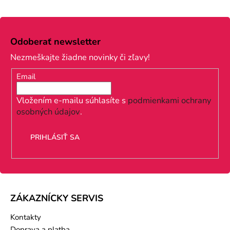
Z
á
Odoberať newsletter
p
Nezmeškajte žiadne novinky či zľavy!
ä
Email
t
i
Vložením e-mailu súhlasíte s
podmienkami ochrany
osobných údajov
.
e
PRIHLÁSIŤ SA
ZÁKAZNÍCKY SERVIS
Kontakty
Doprava a platba