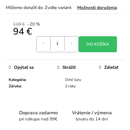
Môžeme doručiť do:
Zvoľte variant
Možnosti doručenia
118 €
–20 %
94 €
Jednotková
DO KOŠÍKA
cena:
Opýtať sa
Strážiť
Zdieľať
Kategória
:
Dlhé šaty
Záruka
:
2 roky
Doprava zadarmo
Vrátenie / výmena
pri nákupe nad 99€
tovaru do 14 dní