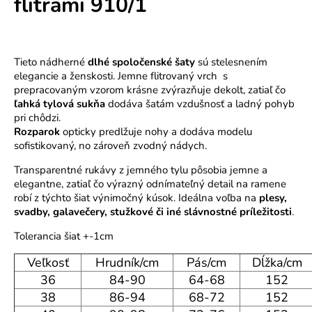
flitrami 910/1
o
r
ú
č
Tieto nádherné
dlhé spoločenské šaty
sú stelesnením
a
elegancie a ženskosti. Jemne flitrovaný vrch s
m
prepracovaným vzorom krásne zvýrazňuje dekolt, zatiaľ čo
ľahká tylová sukňa
dodáva šatám vzdušnosť a ladný pohyb
e
pri chôdzi.
Rozparok
opticky predlžuje nohy a dodáva modelu
sofistikovaný, no zároveň zvodný nádych.
Transparentné rukávy z jemného tylu pôsobia jemne a
elegantne, zatiaľ čo výrazný odnímateľný detail na ramene
robí z týchto šiat výnimočný kúsok. Ideálna voľba na
plesy,
svadby, galavečery, stužkové či iné slávnostné príležitosti
.
Tolerancia šiat +-1cm
Veľkosť
Hrudník/cm
Pás/cm
Dĺžka/cm
36
84-90
64-68
152
38
86-94
68-72
152