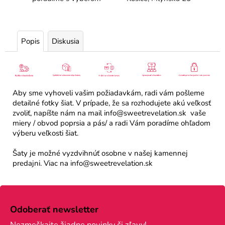
Popis
Diskusia
Aby sme vyhoveli vašim požiadavkám, radi vám pošleme
detailné fotky šiat. V prípade, že sa rozhodujete akú veľkosť
zvoliť, napíšte nám na mail info@sweetrevelation.sk vaše
miery / obvod poprsia a pás/ a radi Vám poradíme ohľadom
výberu veľkosti šiat.
Šaty je možné vyzdvihnúť osobne v našej kamennej
predajni. Viac na info@sweetrevelation.sk
Z
á
Odoberať newsletter
p
Nezmeškajte žiadne novinky či zľavy!