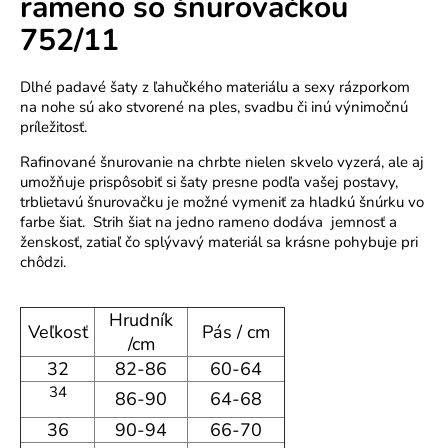
rameno so šnurovačkou
o
752/11
r
ú
č
Dlhé padavé šaty z ľahučkého materiálu a sexy rázporkom
a
na nohe sú ako stvorené na ples, svadbu či inú výnimočnú
príležitosť.
m
e
Rafinované šnurovanie na chrbte nielen skvelo vyzerá, ale aj
umožňuje prispôsobiť si šaty presne podľa vašej postavy,
trblietavú šnurovačku je možné vymeniť za hladkú šnúrku vo
farbe šiat. Strih šiat na jedno rameno dodáva jemnosť a
ženskosť, zatiaľ čo splývavý materiál sa krásne pohybuje pri
chôdzi.
Hrudník
Veľkosť
Pás / cm
/cm
32
82-86
60-64
34
86-90
64-68
36
90-94
66-70