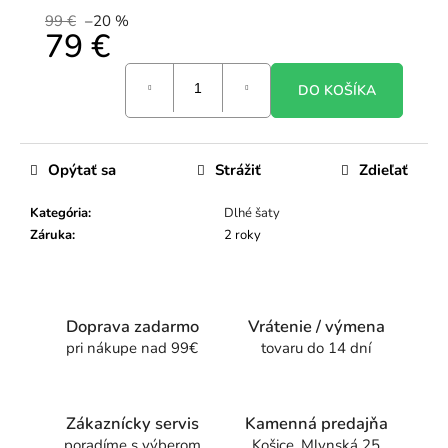
99 €
–20 %
79 €
Jednotková
DO KOŠÍKA
cena:
Opýtať sa
Strážiť
Zdieľať
Kategória
:
Dlhé šaty
Záruka
:
2 roky
Doprava zadarmo
Vrátenie / výmena
pri nákupe nad 99€
tovaru do 14 dní
Zákaznícky servis
Kamenná predajňa
poradíme s výberom
Košice, Mlynská 25