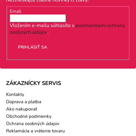
ä
Email
t
i
Vložením e-mailu súhlasíte s
podmienkami ochrany
osobných údajov
.
e
PRIHLÁSIŤ SA
ZÁKAZNÍCKY SERVIS
Kontakty
Doprava a platba
Ako nakupovať
Obchodné podmienky
Ochrana osobných údajov
Reklamácia a vrátenie tovaru