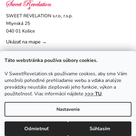
SWEET REVELATION s.r.o., r.s.p.
Mlynská 25
040 01 Košice
Ukázať na mape →
Táto webstránka používa súbory cookies.
V SweetRevelation.sk používame cookies, aby sme Vám
umožnili pohodlné prehliadanie webu a vďaka analýze
prevádzky neustále zlepšovali jeho funkcie, výkon a
použiteľnosť. Viac informácií nájdete
>>> TU
.
Nastavenie
Vytvoril Shoptet
|
Upravil Balkys
Copyright 2026
SweetRevelation.sk
. Všetky práva
Odmietnuť
Súhlasím
vyhradené.
Upraviť nastavenie cookies