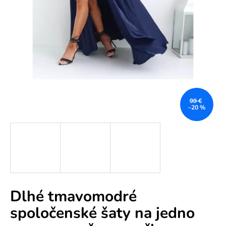
e
n
á
j
s
ť
?
99 €
–20 %
HĽADAŤ
Dlhé tmavomodré
O
spoločenské šaty na jedno
d
p