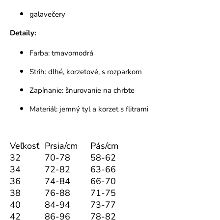
galavečery
Detaily:
Farba: tmavomodrá
Strih: dlhé, korzetové, s rozparkom
Zapínanie: šnurovanie na chrbte
Materiál: jemný tyl a korzet s flitrami
Veľkosť
Prsia/cm
Pás/cm
32
70-78
58-62
34
72-82
63-66
36
74-84
66-70
38
76-88
71-75
40
84-94
73-77
42
86-96
78-82