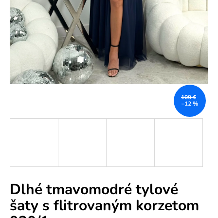
e
n
á
j
s
ť
?
109 €
–12 %
HĽADAŤ
Dlhé tmavomodré tylové
O
šaty s flitrovaným korzetom
d
p