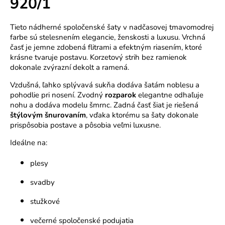
920/1
o
r
Tieto nádherné spoločenské šaty v nadčasovej tmavomodrej
ú
farbe sú stelesnením elegancie, ženskosti a luxusu. Vrchná
č
časť je jemne zdobená flitrami a efektným riasením, ktoré
a
krásne tvaruje postavu. Korzetový strih bez ramienok
m
dokonale zvýrazní dekolt a ramená.
e
Vzdušná, ľahko splývavá sukňa dodáva šatám noblesu a
pohodlie pri nosení. Zvodný
rozparok
elegantne odhaľuje
nohu a dodáva modelu šmrnc. Zadná časť šiat je riešená
štýlovým šnurovaním
, vďaka ktorému sa šaty dokonale
prispôsobia postave a pôsobia veľmi luxusne.
Ideálne na:
plesy
svadby
stužkové
večerné spoločenské podujatia