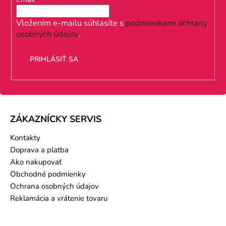
t
i
Vložením e-mailu súhlasíte s
podmienkami ochrany
osobných údajov
.
e
PRIHLÁSIŤ SA
ZÁKAZNÍCKY SERVIS
Kontakty
Doprava a platba
Ako nakupovať
Obchodné podmienky
Ochrana osobných údajov
Reklamácia a vrátenie tovaru