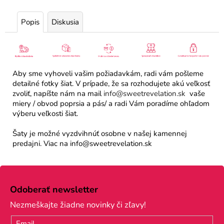
Popis
Diskusia
Aby sme vyhoveli vašim požiadavkám, radi vám pošleme
detailné fotky šiat. V prípade, že sa rozhodujete akú veľkosť
zvoliť, napíšte nám na mail
info@sweetrevelation.sk
vaše
miery / obvod poprsia a pás/ a radi Vám poradíme ohľadom
výberu veľkosti šiat.
Šaty je možné vyzdvihnúť osobne v našej kamennej
predajni. Viac na info@sweetrevelation.sk
Z
á
Odoberať newsletter
p
Nezmeškajte žiadne novinky či zľavy!
ä
Email