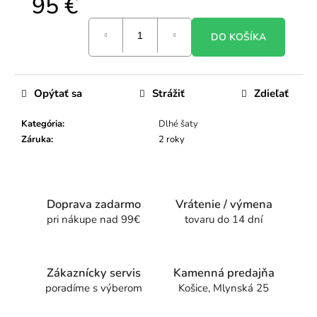
95 €
Jednotková
DO KOŠÍKA
cena:
Opýtať sa
Strážiť
Zdieľať
Kategória
:
Dlhé šaty
Záruka
:
2 roky
Doprava zadarmo
Vrátenie / výmena
pri nákupe nad 99€
tovaru do 14 dní
Zákaznícky servis
Kamenná predajňa
poradíme s výberom
Košice, Mlynská 25