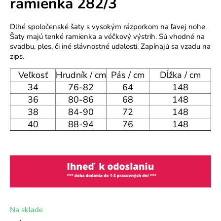
ramienka 282/3
o
r
Dlhé spoločenské šaty s vysokým rázporkom na ľavej nohe.
ú
Šaty majú tenké ramienka a véčkový výstrih. Sú vhodné na
č
svadbu, ples, či iné slávnostné udalosti. Zapínajú sa vzadu na
a
zips.
m
e
Veľkosť
Hrudník / cm
Pás / cm
Dĺžka / cm
34
76-82
64
148
36
80-86
68
148
38
84-90
72
148
40
88-94
76
148
Na sklade