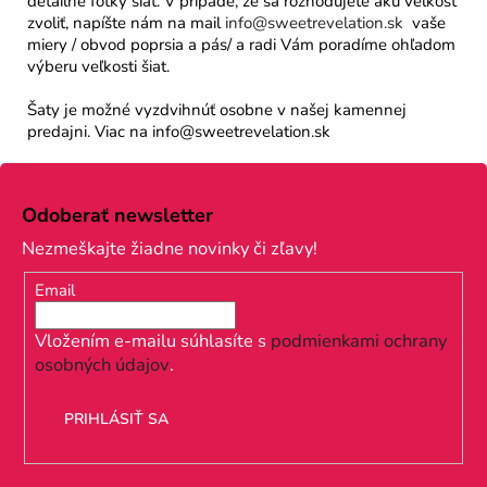
detailné fotky šiat. V prípade, že sa rozhodujete akú veľkosť
zvoliť, napíšte nám na mail
info@sweetrevelation.sk
vaše
miery / obvod poprsia a pás/ a radi Vám poradíme ohľadom
výberu veľkosti šiat.
Šaty je možné vyzdvihnúť osobne v našej kamennej
predajni. Viac na info@sweetrevelation.sk
Z
á
Odoberať newsletter
p
Nezmeškajte žiadne novinky či zľavy!
ä
Email
t
i
Vložením e-mailu súhlasíte s
podmienkami ochrany
osobných údajov
.
e
PRIHLÁSIŤ SA