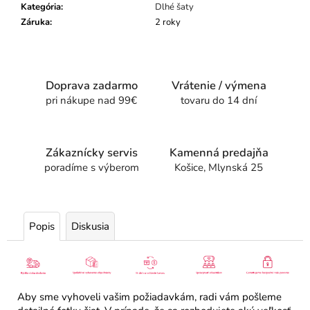
Kategória
:
Dlhé šaty
Záruka
:
2 roky
Doprava zadarmo
Vrátenie / výmena
pri nákupe nad 99€
tovaru do 14 dní
Zákaznícky servis
Kamenná predajňa
poradíme s výberom
Košice, Mlynská 25
Popis
Diskusia
Aby sme vyhoveli vašim požiadavkám, radi vám pošleme