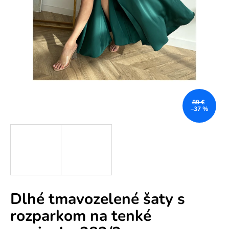
e
n
á
j
s
ť
?
89 €
–37 %
HĽADAŤ
Dlhé tmavozelené šaty s
O
rozparkom na tenké
d
p