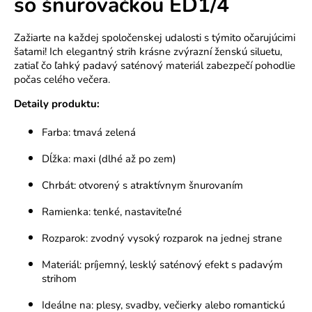
so šnurovačkou ED1/4
o
r
Zažiarte na každej spoločenskej udalosti s týmito očarujúcimi
ú
šatami! Ich elegantný strih krásne zvýrazní ženskú siluetu,
č
zatiaľ čo ľahký padavý saténový materiál zabezpečí pohodlie
a
počas celého večera.
m
Detaily produktu:
e
Farba: tmavá zelená
Dĺžka: maxi (dlhé až po zem)
Chrbát: otvorený s atraktívnym šnurovaním
Ramienka: tenké, nastaviteľné
Rozparok: zvodný vysoký rozparok na jednej strane
Materiál: príjemný, lesklý saténový efekt s padavým
strihom
Ideálne na: plesy, svadby, večierky alebo romantickú