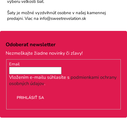
výberu veľkosti šiat.
Šaty je možné vyzdvihnúť osobne v našej kamennej
predajni. Viac na info@sweetrevelation.sk
Z
á
Odoberať newsletter
p
Nezmeškajte žiadne novinky či zľavy!
ä
Email
t
i
Vložením e-mailu súhlasíte s
podmienkami ochrany
osobných údajov
.
e
PRIHLÁSIŤ SA