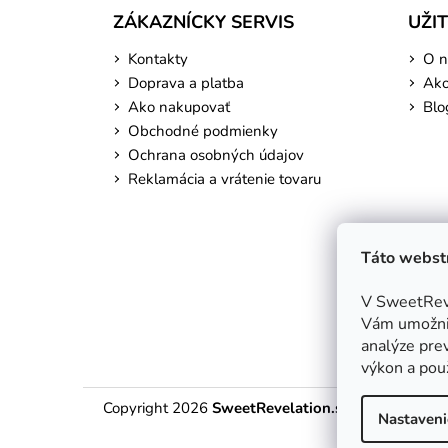
ZÁKAZNÍCKY SERVIS
UŽI
Kontakty
O n
Doprava a platba
Ako
Ako nakupovať
Blo
Obchodné podmienky
Ochrana osobných údajov
Reklamácia a vrátenie tovaru
Táto webstr
V SweetReve
Vám umožnil
analýze prev
výkon a použ
Copyright 2026
SweetRevelation.sk
. Všetky práv
Nastaveni