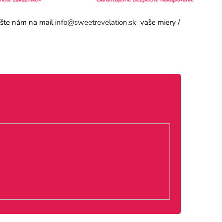
píšte nám na mail
info@sweetrevelation.sk
vaše miery /