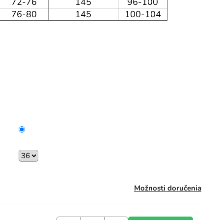
72-76
145
96-100
76-80
145
100-104
Možnosti doručenia