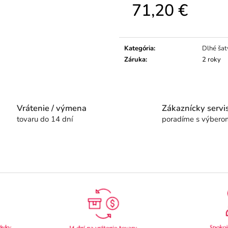
71,20 €
Jednotková
cena:
Kategória
:
Dlhé šat
Záruka
:
2 roky
Vrátenie / výmena
Zákaznícky servi
tovaru do 14 dní
poradíme s výbero