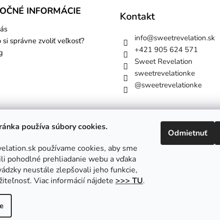
TOČNÉ INFORMÁCIE
Kontakt
ás
info
@
sweetrevelation.sk
 si správne zvoliť veľkosť?
+421 905 624 571
g
Sweet Revelation
sweetrevelationke
@sweetrevelationke
ánka používa súbory cookies.
Odmietnuť
lation.sk používame cookies, aby sme
i pohodlné prehliadanie webu a vďaka
ádzky neustále zlepšovali jeho funkcie,
iteľnosť. Viac informácií nájdete
>>> TU
.
a vyhradené.
Upraviť nastavenie cookies
e