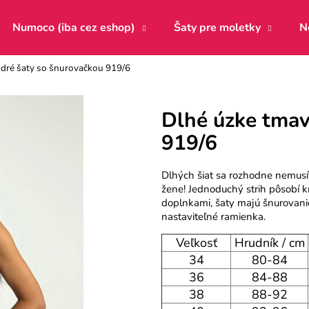
Numoco (iba cez eshop)
Šaty pre moletky
N
dré šaty so šnurovačkou 919/6
Čo potrebujete nájsť?
Dlhé úzke tma
919/6
HĽADAŤ
Dlhých šiat sa rozhodne nemusí
žene! Jednoduchý strih pôsobí 
Odporúčame
doplnkami, šaty majú šnurovanie
nastaviteľné ramienka.
Veľkosť
Hrudník / cm
34
80-84
36
84-88
38
88-92