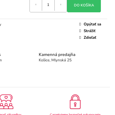
DO KOŠÍKA
Opýtať sa
y
Strážiť
Zdieľať
s
Kamenná predajňa
m
Košice, Mlynská 25