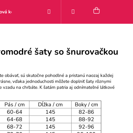
Hľadať
Prihlásenie
Nákupný
ová kolekcia
Zľavy
Posledné kúsky 9–49 €
Pou
košík
vomodré šaty so šnurovačkou
te obávať, sú skutočne pohodlné a pristanú naozaj každej
krásne, vďaka jednoduchosti môžete doplniť šaty rôznymi
 vzadu na chrbáte. K šatám patria aj odnímateľné látkové
Pás / cm
Dĺžka / cm
Boky / cm
60-64
145
82-86
64-68
145
88-92
68-72
145
92-96