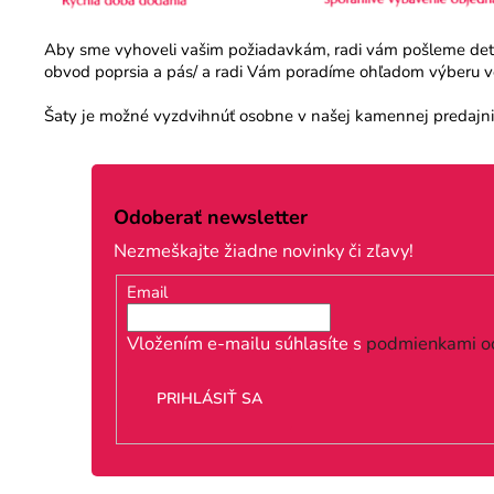
Aby sme vyhoveli vašim požiadavkám, radi vám pošleme detail
obvod poprsia a pás/ a radi Vám poradíme ohľadom výberu veľ
Šaty je možné vyzdvihnúť osobne v našej kamennej predajni.
Z
á
Odoberať newsletter
p
Nezmeškajte žiadne novinky či zľavy!
ä
Email
t
i
Vložením e-mailu súhlasíte s
podmienkami o
e
PRIHLÁSIŤ SA