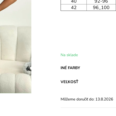
40
92-96
42
96_100
Na sklade
INÉ FARBY
VEĽKOSŤ
Môžeme doručiť do:
13.8.2026