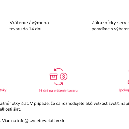
Vrátenie / výmena
Zákaznícky servi
tovaru do 14 dní
poradíme s výbero
né fotky šiat. V prípade, že sa rozhodujete akú veľkosť zvoliť, na
kosti šiat.
 Viac na info@sweetrevelation.sk