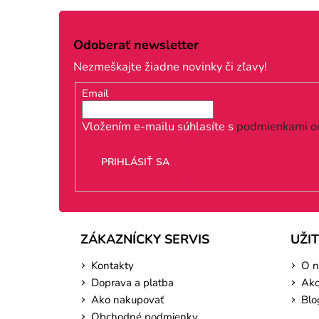
Z
á
Odoberať newsletter
p
Nezmeškajte žiadne novinky či zľavy!
ä
Email
t
i
Vložením e-mailu súhlasíte s
podmienkami o
e
PRIHLÁSIŤ SA
ZÁKAZNÍCKY SERVIS
UŽI
Kontakty
O n
Doprava a platba
Ako
Ako nakupovať
Blo
Obchodné podmienky