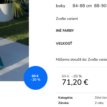
boky
84-88 cm
88-90
Zvoľte variant
INÉ FARBY
VEĽKOSŤ
Môžeme doručiť do:
Zvoľte varia
89 €
–20 %
89 €
71,20 €
–20 %
Jednotková
cena:
Kategória
:
Dlhé šat
Záruka
:
2 roky