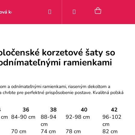
Hľadať
Prihlásenie
Nákupný
ová kolekcia
Zľavy
Posledné kúsky 9–49 €
Pou
košík
oločenské korzetové šaty so
 odnímateľnými ramienkami
etom a odnímateľnými ramienkami, riaseným dekoltom a
 chrbte pre perfektné prispôsobenie postave. Kvalitná poľská
4
36
38
40
42
 cm
84-90 cm
88-94
92-98 cm
96-102
cm
cm
70 cm
74 cm
78 cm
82 cm