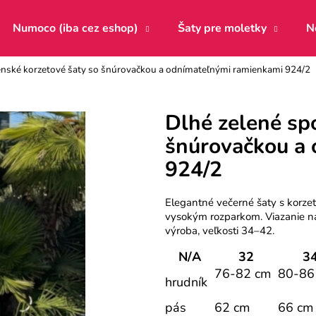
Numoco (iba cez eshop)
Šaty pre moletky
N
enské korzetové šaty so šnúrovačkou a odnímateľnými ramienkami 924/2
Čo potrebujete nájsť?
Dlhé zelené sp
šnúrovačkou a
HĽADAŤ
924/2
Odporúčame
Elegantné večerné šaty s korz
vysokým rozparkom. Viazanie na
výroba, veľkosti 34–42.
N/A
32
3
76-82 cm
80-86
hrudník
pás
62 cm
66 cm