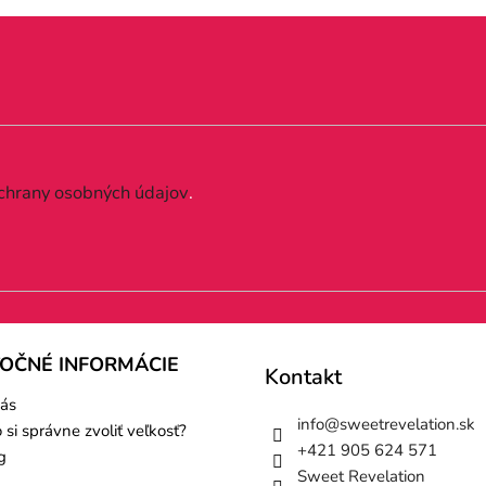
chrany osobných údajov
.
TOČNÉ INFORMÁCIE
Kontakt
ás
info
@
sweetrevelation.sk
 si správne zvoliť veľkosť?
+421 905 624 571
g
Sweet Revelation