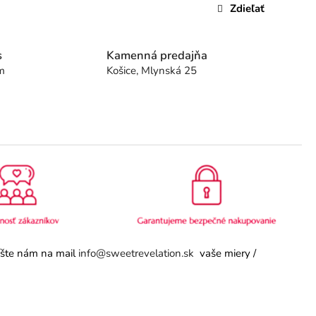
Zdieľať
s
Kamenná predajňa
m
Košice, Mlynská 25
píšte nám na mail
info@sweetrevelation.sk
vaše miery /