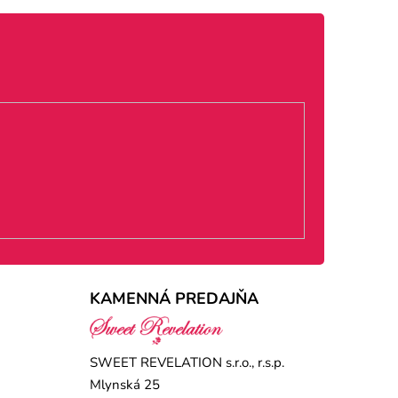
KAMENNÁ PREDAJŇA
SWEET REVELATION s.r.o., r.s.p.
Mlynská 25