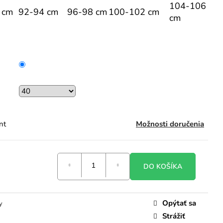
104-106
 cm
92-94 cm
96-98 cm
100-102 cm
cm
nt
Možnosti doručenia
DO KOŠÍKA
Opýtať sa
y
Strážiť