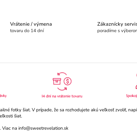
Vrátenie / výmena
Zákaznícky servi
tovaru do 14 dní
poradíme s výbero
né fotky šiat. V prípade, že sa rozhodujete akú veľkosť zvoliť, na
kosti šiat.
 Viac na info@sweetrevelation.sk