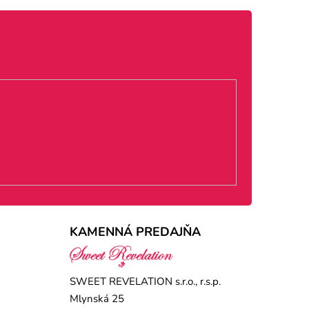
KAMENNÁ PREDAJŇA
SWEET REVELATION s.r.o., r.s.p.
Mlynská 25