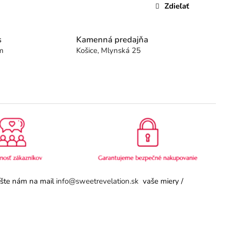
Zdieľať
s
Kamenná predajňa
m
Košice, Mlynská 25
píšte nám na mail
info@sweetrevelation.sk
vaše miery /