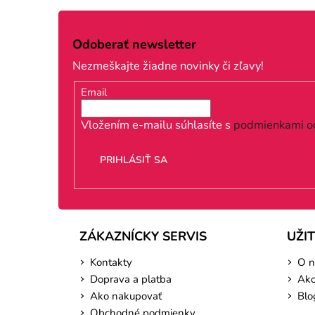
Z
á
Odoberať newsletter
p
Nezmeškajte žiadne novinky či zľavy!
ä
Email
t
i
Vložením e-mailu súhlasíte s
podmienkami o
e
PRIHLÁSIŤ SA
ZÁKAZNÍCKY SERVIS
UŽI
Kontakty
O n
Doprava a platba
Ako
Ako nakupovať
Blo
Obchodné podmienky