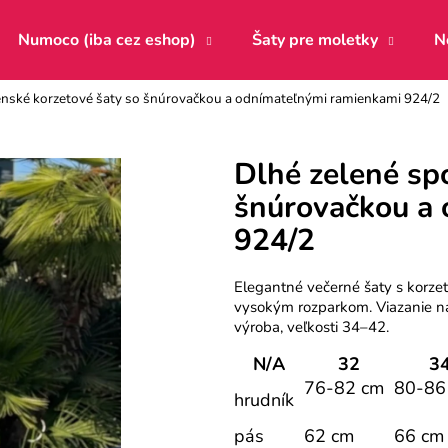
Numoco (iba cez eshop)
Šaty pre moletky
N
enské korzetové šaty so šnúrovačkou a odnímateľnými ramienkami 924/2
Čo potrebujete nájsť?
Dlhé zelené sp
šnúrovačkou a
HĽADAŤ
924/2
Odporúčame
Elegantné večerné šaty s korz
vysokým rozparkom. Viazanie na
výroba, veľkosti 34–42.
N/A
32
3
76-82 cm
80-86
hrudník
pás
62 cm
66 cm