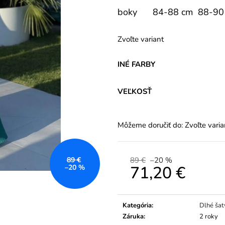
boky
84-88 cm
88-90
Zvoľte variant
INÉ FARBY
VEĽKOSŤ
Môžeme doručiť do:
Zvoľte varia
89 €
–20 %
89 €
71,20 €
–20 %
Jednotková
cena:
Kategória
:
Dlhé šat
Záruka
:
2 roky