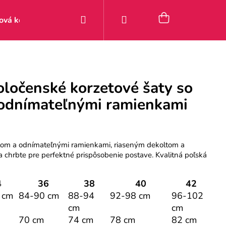
Hľadať
Prihlásenie
Nákupný
ová kolekcia
Zľavy
Posledné kúsky 9–49 €
Pou
košík
oločenské korzetové šaty so
 odnímateľnými ramienkami
etom a odnímateľnými ramienkami, riaseným dekoltom a
 chrbte pre perfektné prispôsobenie postave. Kvalitná poľská
4
36
38
40
42
 cm
84-90 cm
88-94
92-98 cm
96-102
cm
cm
70 cm
74 cm
78 cm
82 cm