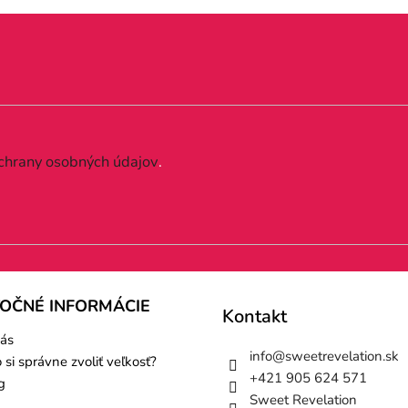
chrany osobných údajov
.
TOČNÉ INFORMÁCIE
Kontakt
ás
info
@
sweetrevelation.sk
 si správne zvoliť veľkosť?
+421 905 624 571
g
Sweet Revelation