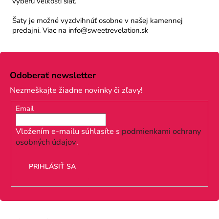
výberu veľkosti šiat.
Šaty je možné vyzdvihnúť osobne v našej kamennej
predajni. Viac na info@sweetrevelation.sk
Z
á
Odoberať newsletter
p
Nezmeškajte žiadne novinky či zľavy!
ä
Email
t
i
Vložením e-mailu súhlasíte s
podmienkami ochrany
osobných údajov
.
e
PRIHLÁSIŤ SA