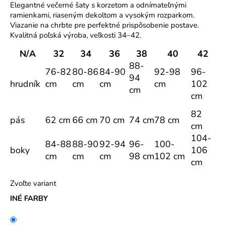
Elegantné večerné šaty s korzetom a odnímateľnými
o
ramienkami, riaseným dekoltom a vysokým rozparkom.
r
Viazanie na chrbte pre perfektné prispôsobenie postave.
ú
Kvalitná poľská výroba, veľkosti 34–42.
č
N/A
32
34
36
38
40
42
a
m
88-
76-82
80-86
84-90
92-98
96-
e
94
hrudník
cm
cm
cm
cm
102
cm
cm
82
pás
62 cm
66 cm
70 cm
74 cm
78 cm
cm
104-
84-88
88-90
92-94
96-
100-
boky
106
cm
cm
cm
98 cm
102 cm
cm
Zvoľte variant
INÉ FARBY