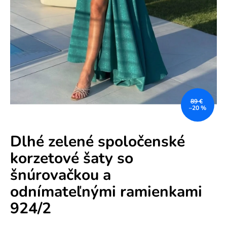
e
n
á
j
s
ť
?
89 €
–20 %
Dlhé zelené spoločenské
korzetové šaty so
HĽADAŤ
šnúrovačkou a
odnímateľnými ramienkami
O
924/2
d
p