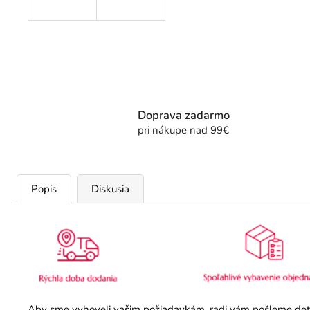
Doprava zadarmo
pri nákupe nad 99€
Popis
Diskusia
Aby sme vyhoveli vašim požiadavkám, radi vám pošleme detail