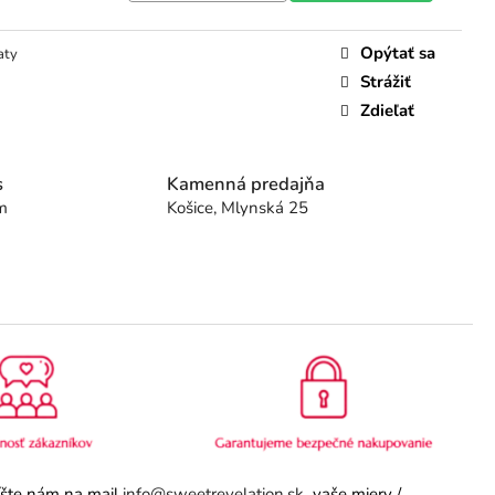
Opýtať sa
aty
Strážiť
Zdieľať
s
Kamenná predajňa
m
Košice, Mlynská 25
píšte nám na mail
info@sweetrevelation.sk
vaše miery /