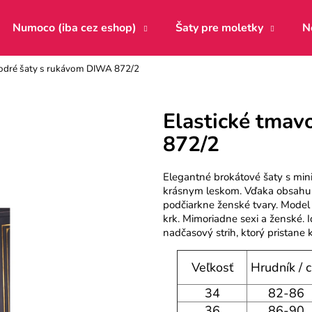
Numoco (iba cez eshop)
Šaty pre moletky
N
odré šaty s rukávom DIWA 872/2
Čo potrebujete nájsť?
Elastické tma
872/2
HĽADAŤ
Elegantné brokátové šaty s mini
krásnym leskom. Vďaka obsahu e
Odporúčame
podčiarkne ženské tvary. Model
krk. Mimoriadne sexi a ženské. I
nadčasový strih, ktorý pristane
Veľkosť
Hrudník / 
34
82-86
36
86-90