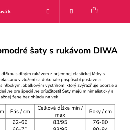
Hľadať
Prihlásenie
Nákupný
ová kolekcia
Zľavy
Posledné kúsky 9–49 €
Pou
košík
vomodré šaty s rukávom DIWA
 dĺžkou s dlhým rukávom z príjemnej elastickej látky s
lastanu v zložení sa dokonale prispôsobí postave a
 s hlbokým, obálkovým výstrihom, ktorý zvýrazňuje poprsie a
deálne pre špeciálne príležitosti! Šaty majú minimalistický a
 každej žene bez ohľadu na vek.
Celková dĺžka min /
cm
Pás / cm
Boky / cm
max
62-66
83/95
76-80
66-70
83/95
80-84