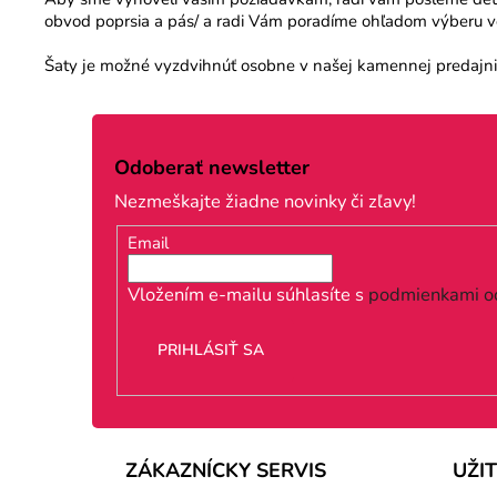
obvod poprsia a pás/ a radi Vám poradíme ohľadom výberu veľ
Šaty je možné vyzdvihnúť osobne v našej kamennej predajni.
Z
á
Odoberať newsletter
p
Nezmeškajte žiadne novinky či zľavy!
ä
Email
t
i
Vložením e-mailu súhlasíte s
podmienkami o
e
PRIHLÁSIŤ SA
ZÁKAZNÍCKY SERVIS
UŽI