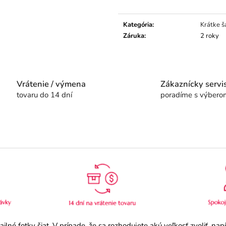
Jednotková
cena:
Kategória
:
Krátke š
Záruka
:
2 roky
Vrátenie / výmena
Zákaznícky servi
tovaru do 14 dní
poradíme s výbero
né fotky šiat. V prípade, že sa rozhodujete akú veľkosť zvoliť, na