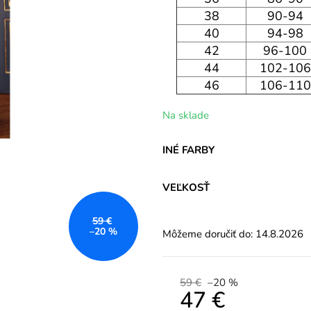
38
90-94
40
94-98
42
96-100
44
102-106
46
106-110
Na sklade
INÉ FARBY
VEĽKOSŤ
59 €
–20 %
Môžeme doručiť do:
14.8.2026
59 €
–20 %
47 €