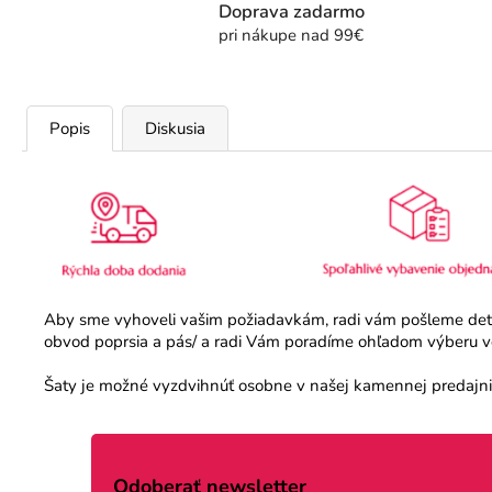
Doprava zadarmo
pri nákupe nad 99€
Popis
Diskusia
Aby sme vyhoveli vašim požiadavkám, radi vám pošleme detail
obvod poprsia a pás/ a radi Vám poradíme ohľadom výberu veľ
Šaty je možné vyzdvihnúť osobne v našej kamennej predajni.
Z
á
Odoberať newsletter