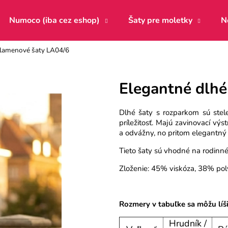
Numoco (iba cez eshop)
Šaty pre moletky
N
klamenové šaty LA04/6
Čo potrebujete nájsť?
Elegantné dlhé
HĽADAŤ
Dlhé šaty s rozparkom sú stel
príležitosť. Majú zavinovací vý
a odvážny, no pritom elegantný
Odporúčame
Tieto šaty sú vhodné na rodinné o
Zloženie: 45% viskóza, 38% pol
Rozmery v tabuľke sa môžu líš
Hrudník /