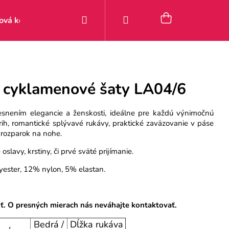
Hľadať
Prihlásenie
Nákupný
ová kolekcia
Zľavy
Posledné kúsky 9–49 €
Pou
košík
 cyklamenové šaty LA04/6
esnením elegancie a ženskosti, ideálne pre každú výnimočnú
strih, romantické splývavé rukávy, praktické zaväzovanie v páse
 rozparok na nohe.
slavy, krstiny, či prvé sväté prijímanie.
yester, 12% nylon, 5% elastan.
iť. O presných mierach nás neváhajte kontaktovať.
Bedrá /
Dĺžka rukáva