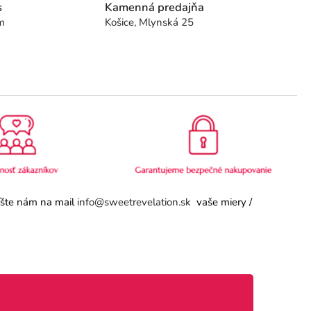
s
Kamenná predajňa
m
Košice, Mlynská 25
píšte nám na mail
info@sweetrevelation.sk
vaše miery /