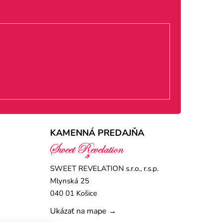
KAMENNÁ PREDAJŇA
SWEET REVELATION s.r.o., r.s.p.
Mlynská 25
040 01 Košice
Ukázať na mape →