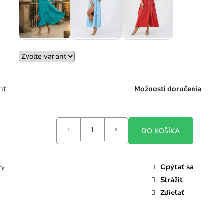
nt
Možnosti doručenia
DO KOŠÍKA
Opýtať sa
ty
Strážiť
Zdieľať