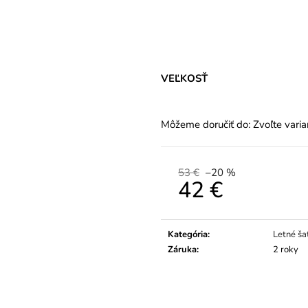
VEĽKOSŤ
Môžeme doručiť do:
Zvoľte varia
53 €
–20 %
42 €
Jednotková
cena:
Kategória
:
Letné ša
Záruka
:
2 roky