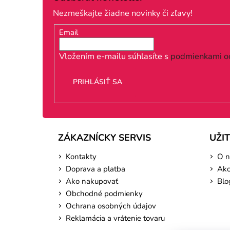
p
Nezmeškajte žiadne novinky či zľavy!
ä
Email
t
i
Vložením e-mailu súhlasíte s
podmienkami o
e
PRIHLÁSIŤ SA
ZÁKAZNÍCKY SERVIS
UŽI
Kontakty
O n
Doprava a platba
Ako
Ako nakupovať
Blo
Obchodné podmienky
Ochrana osobných údajov
Reklamácia a vrátenie tovaru