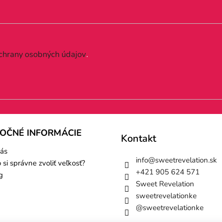
chrany osobných údajov
.
TOČNÉ INFORMÁCIE
Kontakt
ás
info
@
sweetrevelation.sk
 si správne zvoliť veľkosť?
+421 905 624 571
g
Sweet Revelation
sweetrevelationke
@sweetrevelationke