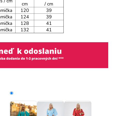
s / cm
cm
/ cm
mička
120
39
mička
124
39
mička
128
41
mička
132
41