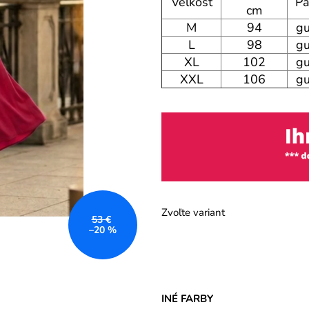
Veľkosť
Pá
cm
M
94
gu
L
98
gu
XL
102
gu
XXL
106
gu
Zvoľte variant
53 €
–20 %
INÉ FARBY