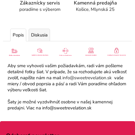
Zákaznícky servis
Kamenná predajňa
poradíme s výberom
Košice, Mlynská 25
Popis
Diskusia
Aby sme vyhoveli vašim požiadavkám, radi vám pošleme
detailné fotky šiat. V prípade, že sa rozhodujete akú veľkosť
zvoliť, napíšte nám na mail
info@sweetrevelation.sk
vaše
miery / obvod poprsia a pás/ a radi Vám poradíme ohľadom
výberu veľkosti šiat.
Šaty je možné vyzdvihnúť osobne v našej kamennej
predajni. Viac na info@sweetrevelation.sk
Z
á