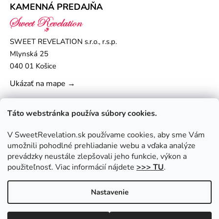
KAMENNÁ PREDAJŇA
SWEET REVELATION s.r.o., r.s.p.
Mlynská 25
040 01 Košice
Ukázať na mape →
Táto webstránka používa súbory cookies.
V SweetRevelation.sk používame cookies, aby sme Vám
umožnili pohodlné prehliadanie webu a vďaka analýze
prevádzky neustále zlepšovali jeho funkcie, výkon a
použiteľnosť. Viac informácií nájdete
>>> TU
.
Nastavenie
Vytvoril Shoptet
|
Upravil Balkys
Copyright 2026
SweetRevelation.sk
. Všetky práva