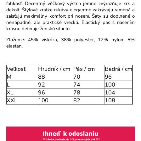
ľahkosť. Decentný véčkový výstrih jemne zvýrazňuje krk a
o
dekolt. Štýlové krátke rukávy elegantne zakrývajú ramená a
r
zaisťujú maximálny komfort pri nosení. Šaty sú doplnené o
ú
nenápadné, ale praktické vrecká. Elastický pás s riasením
č
krásne definuje ženskú siluetu.
a
Zloženie: 45% viskóza, 38% polyester, 12% nylon, 5%
m
elastan.
e
Veľkosť
Hrudník / cm
Pás / cm
Bedrá / cm
M
88
70
96
L
92
74
100
XL
96
78
104
XXL
100
82
108