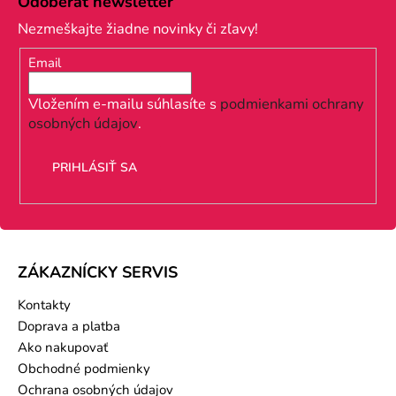
Odoberať newsletter
p
Nezmeškajte žiadne novinky či zľavy!
ä
Email
t
i
Vložením e-mailu súhlasíte s
podmienkami ochrany
osobných údajov
.
e
PRIHLÁSIŤ SA
ZÁKAZNÍCKY SERVIS
Kontakty
Doprava a platba
Ako nakupovať
Obchodné podmienky
Ochrana osobných údajov