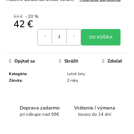
53 €
–20 %
42 €
Jednotková
DO KOŠÍKA
cena:
Opýtať sa
Strážiť
Zdieľať
Kategória
:
Letné šaty
Záruka
:
2 roky
Doprava zadarmo
Vrátenie / výmena
pri nákupe nad 99€
tovaru do 14 dní