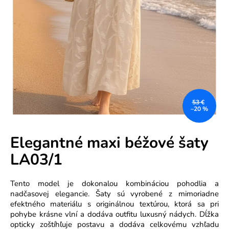
e
n
á
j
s
ť
?
53 €
–20 %
Elegantné maxi béžové šaty
LA03/1
HĽADAŤ
Tento model je dokonalou kombináciou pohodlia a
nadčasovej elegancie. Šaty sú vyrobené z mimoriadne
efektného materiálu s originálnou textúrou, ktorá sa pri
O
pohybe krásne vlní a dodáva outfitu luxusný nádych. Dĺžka
d
opticky zoštíhľuje postavu a dodáva celkovému vzhľadu
p