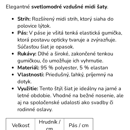
o
Elegantné
svetlomodré vzdušné midi šaty
.
r
ú
Strih:
Rozšírený midi strih, ktorý siaha do
č
polovice lýtok.
a
Pás:
V páse je všitá tenká elastická gumička,
m
ktorá postavu opticky tvaruje a zvýrazňuje.
e
Súčasťou šiat je opasok.
Rukávy:
Dlhé a široké, zakončené tenkou
gumičkou, čo umožňuje ich vyhrnutie.
Materiál:
95 % polyester, 5 % elastan
Vlastnosti:
Priedušný, ľahký, príjemný na
dotyk.
Využitie:
Tento štýl šiat je ideálny na jarné a
letné obdobie. Vhodné na bežné nosenie, ale
aj na spoločenské udalosti ako svadby či
rodinné oslavy.
Hrudník /
Veľkosť
Pás / cm
cm