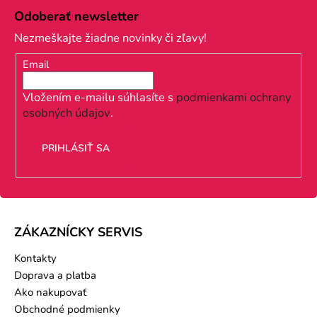
á
Odoberať newsletter
p
Nezmeškajte žiadne novinky či zľavy!
ä
Email
t
i
Vložením e-mailu súhlasíte s
podmienkami ochrany
osobných údajov
.
e
PRIHLÁSIŤ SA
ZÁKAZNÍCKY SERVIS
Kontakty
Doprava a platba
Ako nakupovať
Obchodné podmienky