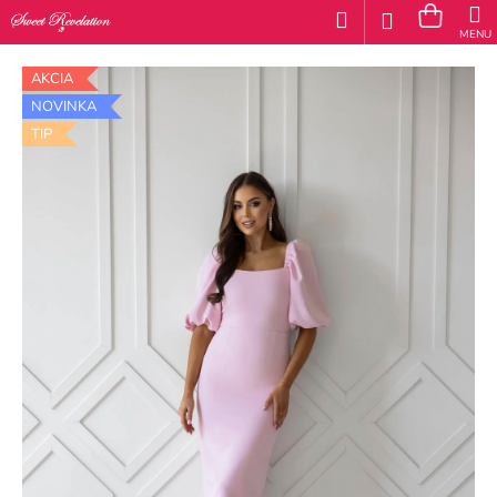
K
Prejsť
Hľadať
Náku
M
Prihláseni
na
o
obsah
Späť
Späť
košík
š
AKCIA
í
NOVINKA
Č
TIP
k
o
p
o
t
r
e
b
u
j
e
t