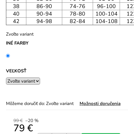
o
38
86-90
74-76
96-100
12
r
40
90-94
78-80
100-104
12
ú
42
94-98
82-84
104-108
12
č
a
Zvoľte variant
m
INÉ FARBY
e
VEĽKOSŤ
Môžeme doručiť do:
Zvoľte variant
Možnosti doručenia
99 €
–20 %
79 €