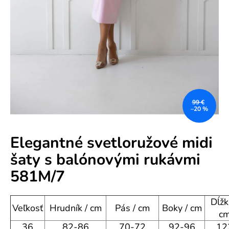
e
n
á
j
s
ť
?
99 €
–20 %
Elegantné svetloružové midi
šaty s balónovými rukávmi
HĽADAŤ
581M/7
Dĺžk
O
Veľkosť
Hrudník / cm
Pás / cm
Boky / cm
c
d
36
82-86
70-72
92-96
12
p