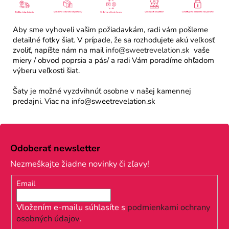
Aby sme vyhoveli vašim požiadavkám, radi vám pošleme
detailné fotky šiat. V prípade, že sa rozhodujete akú veľkosť
zvoliť, napíšte nám na mail
info@sweetrevelation.sk
vaše
miery / obvod poprsia a pás/ a radi Vám poradíme ohľadom
výberu veľkosti šiat.
Šaty je možné vyzdvihnúť osobne v našej kamennej
predajni. Viac na info@sweetrevelation.sk
Z
á
Odoberať newsletter
p
Nezmeškajte žiadne novinky či zľavy!
ä
Email
t
i
Vložením e-mailu súhlasíte s
podmienkami ochrany
osobných údajov
.
e