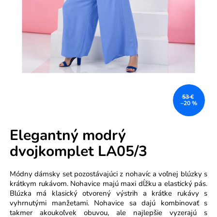
e
n
á
j
s
ť
?
53 €
–20 %
Elegantný modrý
dvojkomplet LA05/3
HĽADAŤ
Módny dámsky set pozostávajúci z nohavíc a voľnej blúzky s
krátkym rukávom. Nohavice majú maxi dĺžku a elastický pás.
Blúzka má klasický otvorený výstrih a krátke rukávy s
O
vyhrnutými manžetami. Nohavice sa dajú kombinovať s
d
takmer akoukoľvek obuvou, ale najlepšie vyzerajú s
p