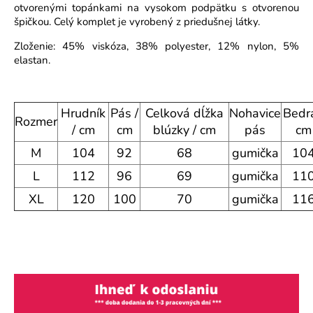
otvorenými topánkami na vysokom podpätku s otvorenou
o
špičkou. Celý komplet je vyrobený z priedušnej látky.
r
ú
Zloženie: 45% viskóza, 38% polyester, 12% nylon, 5%
č
elastan.
a
m
e
Hrudník
Pás /
Celková dĺžka
Nohavice
Bedrá
Rozmer
/ cm
cm
blúzky / cm
pás
cm
M
104
92
68
gumička
10
L
112
96
69
gumička
11
XL
120
100
70
gumička
11