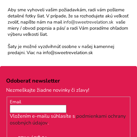
Aby sme vyhoveli vašim požiadavkám, radi vám pošleme
detailné fotky šiat. V prípade, že sa rozhodujete akú veľkosť
zvoliť, napíšte nám na mail
info@sweetrevelation.sk
vaše
miery / obvod poprsia a pás/ a radi Vám poradíme ohľadom
výberu veľkosti šiat.
Šaty je možné vyzdvihnúť osobne v našej kamennej
predajni. Viac na info@sweetrevelation.sk
Z
á
Odoberať newsletter
p
Nezmeškajte žiadne novinky či zľavy!
ä
Email
t
i
Vložením e-mailu súhlasíte s
podmienkami ochrany
osobných údajov
.
e