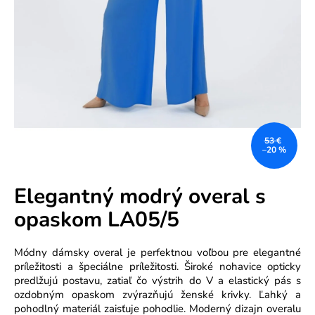
e
n
á
j
s
ť
?
53 €
–20 %
Elegantný modrý overal s
opaskom LA05/5
HĽADAŤ
Módny dámsky overal je perfektnou voľbou pre elegantné
príležitosti a špeciálne príležitosti. Široké nohavice opticky
predlžujú postavu, zatiaľ čo výstrih do V a elastický pás s
O
ozdobným opaskom zvýrazňujú ženské krivky. Ľahký a
d
pohodlný materiál zaisťuje pohodlie. Moderný dizajn overalu
p