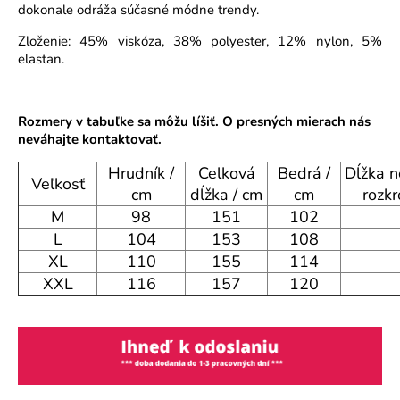
dokonale odráža súčasné módne trendy.
o
r
Zloženie: 45% viskóza, 38% polyester, 12% nylon, 5%
ú
elastan.
č
a
m
Rozmery v tabuľke sa môžu líšiť. O presných mierach nás
e
neváhajte kontaktovať.
Hrudník /
Celková
Bedrá /
Dĺžka n
Veľkosť
cm
dĺžka / cm
cm
rozkr
M
98
151
102
L
104
153
108
XL
110
155
114
XXL
116
157
120