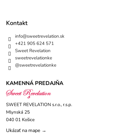
Kontakt
info
@
sweetrevelation.sk
+421 905 624 571
Sweet Revelation
sweetrevelationke
@sweetrevelationke
KAMENNÁ PREDAJŇA
SWEET REVELATION s.r.o., r.s.p.
Mlynská 25
040 01 Košice
Ukázať na mape →