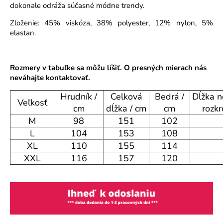
dokonale odráža súčasné módne trendy.
o
r
Zloženie: 45% viskóza, 38% polyester, 12% nylon, 5%
ú
elastan.
č
a
m
Rozmery v tabuľke sa môžu líšiť. O presných mierach nás
e
neváhajte kontaktovať.
Hrudník /
Celková
Bedrá /
Dĺžka n
Veľkosť
cm
dĺžka / cm
cm
rozkr
M
98
151
102
L
104
153
108
XL
110
155
114
XXL
116
157
120