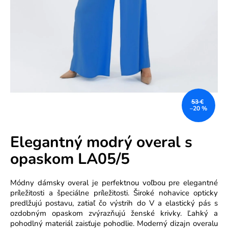
e
n
á
j
s
ť
?
53 €
–20 %
Elegantný modrý overal s
opaskom LA05/5
HĽADAŤ
Módny dámsky overal je perfektnou voľbou pre elegantné
príležitosti a špeciálne príležitosti. Široké nohavice opticky
predlžujú postavu, zatiaľ čo výstrih do V a elastický pás s
O
ozdobným opaskom zvýrazňujú ženské krivky. Ľahký a
d
pohodlný materiál zaisťuje pohodlie. Moderný dizajn overalu
p