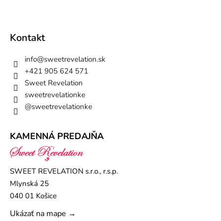
Kontakt
info
@
sweetrevelation.sk
+421 905 624 571
Sweet Revelation
sweetrevelationke
@sweetrevelationke
KAMENNÁ PREDAJŇA
SWEET REVELATION s.r.o., r.s.p.
Mlynská 25
040 01 Košice
Ukázať na mape →