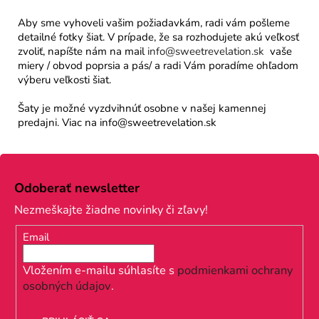
Aby sme vyhoveli vašim požiadavkám, radi vám pošleme
detailné fotky šiat. V prípade, že sa rozhodujete akú veľkosť
zvoliť, napíšte nám na mail
info@sweetrevelation.sk
vaše
miery / obvod poprsia a pás/ a radi Vám poradíme ohľadom
výberu veľkosti šiat.
Šaty je možné vyzdvihnúť osobne v našej kamennej
predajni. Viac na info@sweetrevelation.sk
Z
á
Odoberať newsletter
p
Nezmeškajte žiadne novinky či zľavy!
ä
Email
t
i
Vložením e-mailu súhlasíte s
podmienkami ochrany
osobných údajov
.
e